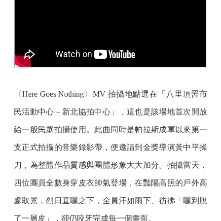
〈Here Goes Nothing〉MV 拍攝地點選在「八里頂罟市
民活動中心－新北協拍中心」，這也是該場地首次開放
給一般民眾拍攝使用。此曲同時是帕拉斯成軍以來第一
支正式拍攝的音樂錄影帶，便邀請到金獎導演黃中平操
刀，為整體作品質感與團體形象大大加分。拍攝當天，
四位團員全數身穿皮衣帥氣登場，在豔陽高照的戶外高
處取景，烈日直曬之下，全員汗如雨下、彷彿「曬到脫
了一層皮」，卻仍咬牙完成每一個畫面。