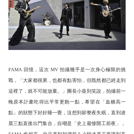
FAMA 回憶，這次 MV 拍攝幾乎是一次身心極限的挑
戰，「大家都很累，也都有點害怕，但既然都已經走到
這裡了，就不可能放棄。」團長小葵則笑說，拍攝前一
晚原本計畫吃得比平常更飽一點，希望在「血糖高一
點」的狀態下好好睡一覺，沒想到卻整夜失眠，直到凌
晨三點直接出門集合，自嘲是「史上最慘開工前夜」，