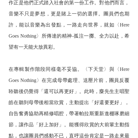
作正是他們正式踏入社會的第一份工作。對他們而言，
音樂不只是夢想，更是賭上一切的選擇。團員們也期
許，能以音樂為出發點，一路走向世界，就如〈Here
Goes Nothing〉所傳達的精神-孤注一擲、全力以赴，希
望有一天能大放異彩。
在專輯製作階段同樣毫不妥協。〈下天堂〉與〈Here
Goes Nothing〉在完成母帶處理、送壓片前，團員反覆
聆聽後仍覺得「還可以再更好」。此時，麋先生主唱聖
皓在聽到母帶後相當欣賞，主動提出「好還要更好」，
自告奮勇協助再精修唱腔，帶著帕拉斯重新進棚琢磨細
節，讓作品「好上加好」。能獲得欣賞的大前輩主動指
點，也讓團員們感動不已，直呼這份肯定是一路走來最