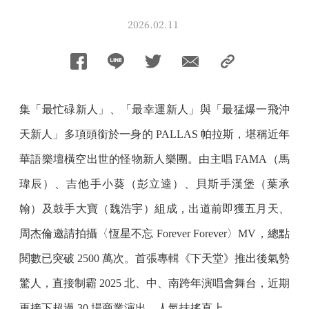
2026.02.11
集「最忙碌新人」、「最幸運新人」與「最猛爆一飛沖
天新人」多項頭銜於一身的 PALLAS 帕拉斯，堪稱近年
華語樂壇橫空出世的怪物新人樂團。由主唱 FAMA（馬
瑋辰）、吉他手小葵（彭立逵）、貝斯手漢堡（葉承
翰）及鼓手大寶（魏浩宇）組成，出道前即獲五月天、
周杰倫邀請拍攝〈恆星不忘 Forever Forever〉MV，總點
閱數已突破 2500 萬次。首張專輯《下天堂》推出後氣勢
驚人，直接制霸 2025 北、中、南跨年演唱會舞台，近期
更接下超過 30 場商業演出，人氣扶搖直上。