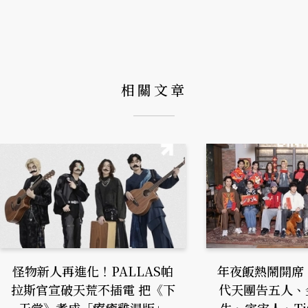
相關文章
怪物新人再進化！PALLAS帕
年夜飯熱鬧開席！
拉斯官宣破天荒不插電 把《下
代天團告五人、
天堂》煮成「療癒雞湯版」
生、宇宙人、Tiz