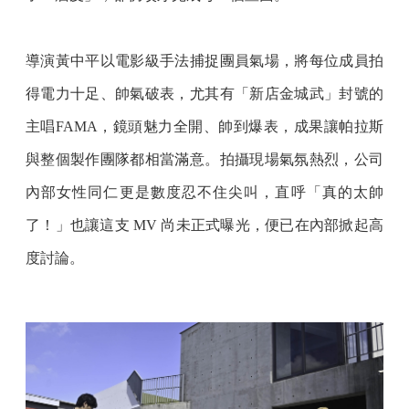
導演黃中平以電影級手法捕捉團員氣場，將每位成員拍
得電力十足、帥氣破表，尤其有「新店金城武」封號的
主唱FAMA，鏡頭魅力全開、帥到爆表，成果讓帕拉斯
與整個製作團隊都相當滿意。拍攝現場氣氛熱烈，公司
內部女性同仁更是數度忍不住尖叫，直呼「真的太帥
了！」也讓這支 MV 尚未正式曝光，便已在內部掀起高
度討論。