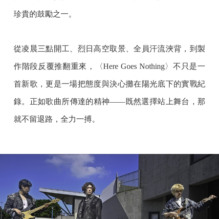
珍貴的鼓勵之一。
從凌晨三點開工、烈日高空取景、全員汗流浹背，到製
作階段反覆推翻重來，〈Here Goes Nothing〉不只是一
首新歌，更是一場把態度與決心攤在陽光底下的實戰紀
錄。正如歌曲所傳達的精神——既然選擇站上舞台，那
就不留退路，全力一搏。