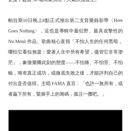
帕拉斯10日晚上8點正式推出第二支音樂錄影帶〈Here
Goes Nothing〉，這也是專輯中最狂野、最具攻擊性的
Nu Metal 作品。歌曲核心直指「不怕人生的任何黑暗，
哪怕它看似無盡；愛著人生中所有希望，儘管它非常渺
茫」，象徵樂團此刻的態度——不怕痛、不怕苦、不怕
輸，唯有真正成功，或徹底失敗之後，才能評判自己的
付出是否值得。主唱 FAMA 直言：「也許一無所有，或
者贏下所有，緊握手上的籌碼，孤注一擲吧。」