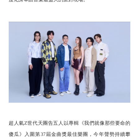
超人氣Z世代天團告五人以專輯《我們就像那些要命的
傻瓜》入圍第37屆金曲獎最佳樂團，今年聲勢持續攀