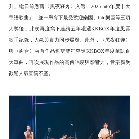
升。繼日前憑藉〈黑夜狂奔〉入選「2025 hito年度十大
華語歌曲」，並一舉奪下最受歡迎樂團、hito樂團等三項
大獎後，此次再度寫下連續五年獲選KKBOX年度風雲
歌手紀錄，人氣與實力同步爆發。此外，〈黑夜狂奔〉
與〈癒合〉兩首作品也雙雙狂奔進KKBOX年度華語百
大單曲，再次展現作品的高傳唱度與影響力，音樂廣受
歡迎人氣直衝不墜。