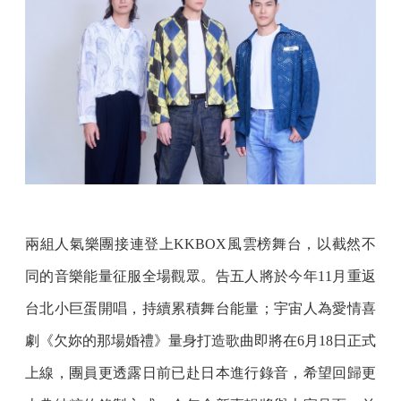
兩組人氣樂團接連登上KKBOX風雲榜舞台，以截然不
同的音樂能量征服全場觀眾。告五人將於今年11月重返
台北小巨蛋開唱，持續累積舞台能量；宇宙人為愛情喜
劇《欠妳的那場婚禮》量身打造歌曲即將在6月18日正式
上線，團員更透露日前已赴日本進行錄音，希望回歸更