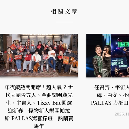
相關文章
年夜飯熱鬧開席！超人氣 Z 世
任賢齊、宇宙
代天團告五人、金曲樂團麋先
緯、白安、小
生、宇宙人、Tizzy Bac圍爐
PALLAS 力
迎新春 怪物新人樂團帕拉
2025.1
斯 PALLAS驚喜探班 熱鬧賀
馬年