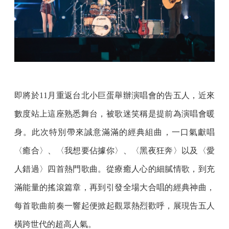
即將於11月重返台北小巨蛋舉辦演唱會的告五人，近來
數度站上這座熟悉舞台，被歌迷笑稱是提前為演唱會暖
身。此次特別帶來誠意滿滿的經典組曲，一口氣獻唱
〈癒合〉、〈我想要佔據你〉、〈黑夜狂奔〉以及〈愛
人錯過〉四首熱門歌曲。從療癒人心的細膩情歌，到充
滿能量的搖滾篇章，再到引發全場大合唱的經典神曲，
每首歌曲前奏一響起便掀起觀眾熱烈歡呼，展現告五人
橫跨世代的超高人氣。