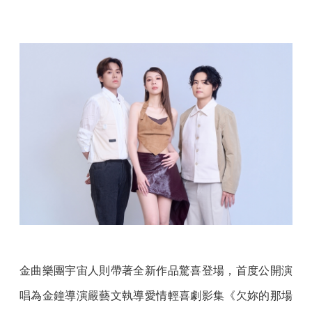
金曲樂團宇宙人則帶著全新作品驚喜登場，首度公開演
唱為金鐘導演嚴藝文執導愛情輕喜劇影集《欠妳的那場