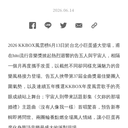
2026.06.14
2026 KKBOX風雲榜6月13日於台北小巨蛋盛大登場，甫
在hito流行音樂獎掀起熱烈迴響的告五人與宇宙人，相隔
一個月再度攜手攻蛋，以截然不同卻同樣充滿魅力的音
樂風格接力登場。告五人挾帶第37屆金曲獎最佳樂團入
圍氣勢，以及連續五年獲選KKBOX年度風雲歌手的亮
眼成績站上舞台；宇宙人則帶來話題影集《欠妳的那場
婚禮》主題曲〈沒有人像我一樣〉首唱驚喜，預告新專
輯即將問世。兩團輪番點燃全場萬人情緒，讓小巨蛋再
度化身華語音樂最盛大的派對現場。