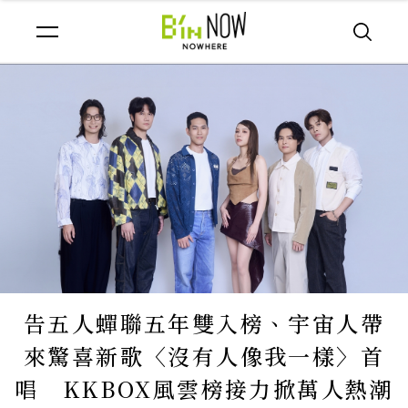
告五人蟬聯五年雙入榜、宇宙人帶
來驚喜新歌〈沒有人像我一樣〉首
唱 KKBOX風雲榜接力掀萬人熱潮