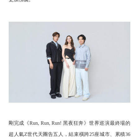
剛完成《Run, Run, Run! 黑夜狂奔》世界巡演最終場的
超人氣Z世代天團告五人，結束橫跨25座城市、累積36