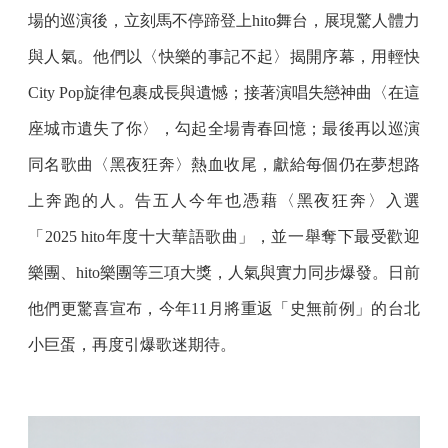
場的巡演後，立刻馬不停蹄登上hito舞台，展現驚人體力
與人氣。他們以〈快樂的事記不起〉揭開序幕，用輕快
City Pop旋律包裹成長與遺憾；接著演唱失戀神曲〈在這
座城市遺失了你〉，勾起全場青春回憶；最後再以巡演
同名歌曲〈黑夜狂奔〉熱血收尾，獻給每個仍在夢想路
上奔跑的人。告五人今年也憑藉〈黑夜狂奔〉入選
「2025 hito年度十大華語歌曲」，並一舉奪下最受歡迎
樂團、hito樂團等三項大獎，人氣與實力同步爆發。日前
他們更驚喜宣布，今年11月將重返「史無前例」的台北
小巨蛋，再度引爆歌迷期待。