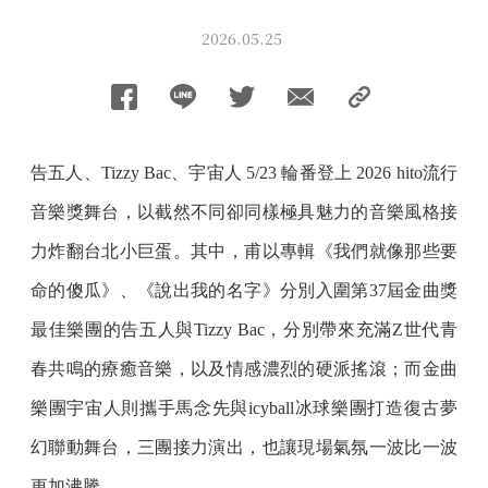
2026.05.25
告五人、Tizzy Bac、宇宙人 5/23 輪番登上 2026 hito流行
音樂獎舞台，以截然不同卻同樣極具魅力的音樂風格接
力炸翻台北小巨蛋。其中，甫以專輯《我們就像那些要
命的傻瓜》、《說出我的名字》分別入圍第37屆金曲獎
最佳樂團的告五人與Tizzy Bac，分別帶來充滿Z世代青
春共鳴的療癒音樂，以及情感濃烈的硬派搖滾；而金曲
樂團宇宙人則攜手馬念先與icyball冰球樂團打造復古夢
幻聯動舞台，三團接力演出，也讓現場氣氛一波比一波
更加沸騰。