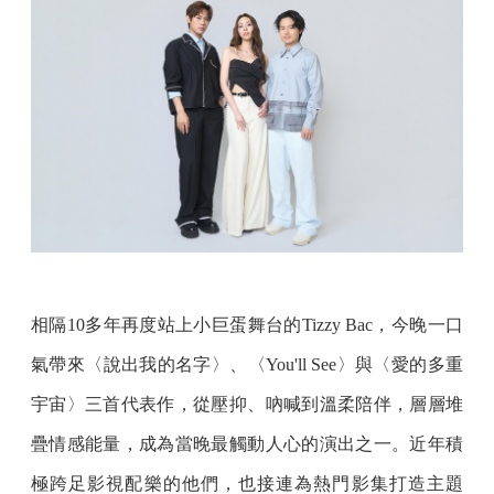
相隔10多年再度站上小巨蛋舞台的Tizzy Bac，今晚一口
氣帶來〈說出我的名字〉、〈You'll See〉與〈愛的多重
宇宙〉三首代表作，從壓抑、吶喊到溫柔陪伴，層層堆
疊情感能量，成為當晚最觸動人心的演出之一。近年積
極跨足影視配樂的他們，也接連為熱門影集打造主題