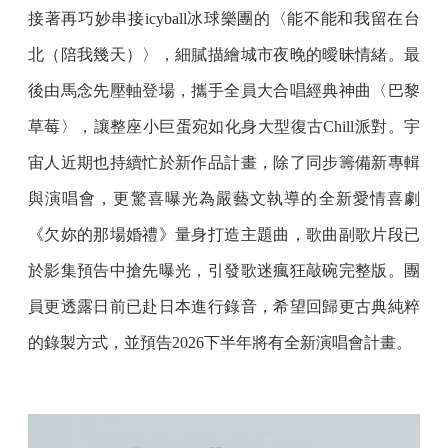
接著再巧妙串接icyball冰球樂團的〈能不能和我留在台
北（陪我幾天）〉，細膩描繪城市夜晚的曖昧情緒。最
後由馬念先壓軸登場，攜手全員大合唱經典神曲〈巴黎
草莓〉，讓整座小巨蛋宛如化身大型復古Chill派對。宇
宙人近期也持續忙於新作品計畫，除了同步籌備新專輯
與演唱會，更驚喜曝光為嚴藝文執導的全新愛情喜劇
《欠妳的那場婚禮》量身打造主題曲，歌曲副歌片段已
於影集預告中搶先曝光，引發歌迷瘋狂敲碗完整版。團
員更透露日前已赴日本進行錄音，希望回歸更古典純粹
的錄製方式，並預告2026下半年將有全新演唱會計畫。