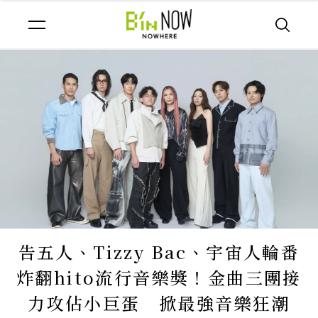
告五人、Tizzy Bac、宇宙人輪番
炸翻hito流行音樂獎！金曲三團接
力攻佔小巨蛋 掀最強音樂狂潮