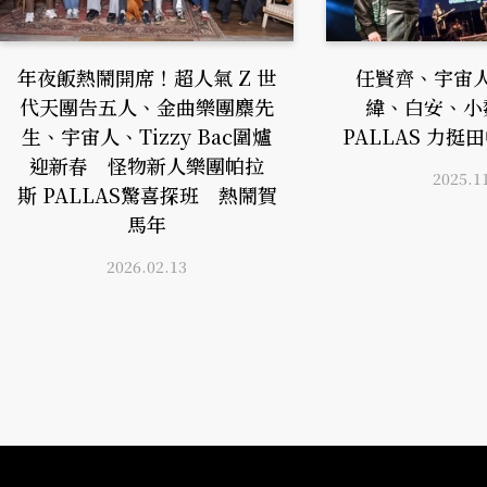
年夜飯熱鬧開席！超人氣 Z 世
任賢齊、宇宙
代天團告五人、金曲樂團麋先
緯、白安、小
生、宇宙人、Tizzy Bac圍爐
PALLAS 力
迎新春 怪物新人樂團帕拉
2025.1
斯 PALLAS驚喜探班 熱鬧賀
馬年
2026.02.13