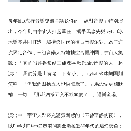
每年hito流行音樂獎最具話題性的「絕對音樂」特別演
出，今年則由宇宙人扛起重任，攜手馬念先與icyball冰
球樂團共同打造一場橫跨世代的復古音樂派對。為了這
次限定合作，三組音樂人特地抽空合體練團，宇宙人笑
說：「真的很難得集結三組都喜歡Funky音樂的人一起
演出，我們算是上有老、下有小。」icyball冰球樂團則
笑稱：「但我們四捨五入也快40歲了。」馬念先更幽默
補上一句：「那我四捨五入不就60歲了！」逗樂全場。
演出中，宇宙人帶來充滿氛圍感的〈不曾寧靜的夜〉，
以Funk與Disco節奏瞬間將全場拉進80年代的迷幻夜色；