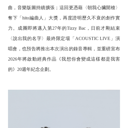
曲，音樂版圖持續擴張；這回更憑藉〈朝我心臟開槍〉
奪下「hito編曲人」大獎，再度證明歷久不衰的創作實
力。成團即將邁入第27年的Tizzy Bac，日前才剛結束
〈說出我的名字〉最終限定場「ACOUSTIC LIVE」演
唱會，也預告將推出本次演出的錄音專輯，並重磅宣布
2026年將啟動經典作品《我想你會變成這樣都是我害
的》20週年紀念企劃。