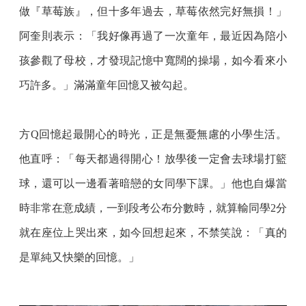
做『草莓族』，但十多年過去，草莓依然完好無損！」
阿奎則表示：「我好像再過了一次童年，最近因為陪小
孩參觀了母校，才發現記憶中寬闊的操場，如今看來小
巧許多。」滿滿童年回憶又被勾起。
方Q回憶起最開心的時光，正是無憂無慮的小學生活。
他直呼：「每天都過得開心！放學後一定會去球場打籃
球，還可以一邊看著暗戀的女同學下課。」他也自爆當
時非常在意成績，一到段考公布分數時，就算輸同學2分
就在座位上哭出來，如今回想起來，不禁笑說：「真的
是單純又快樂的回憶。」