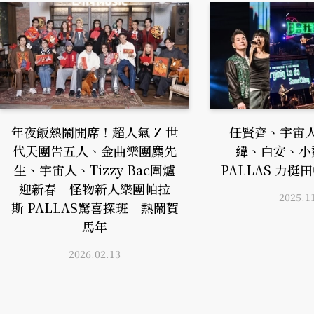
年夜飯熱鬧開席！超人氣 Z 世
任賢齊、宇宙
代天團告五人、金曲樂團麋先
緯、白安、小
生、宇宙人、Tizzy Bac圍爐
PALLAS 力
迎新春 怪物新人樂團帕拉
2025.1
斯 PALLAS驚喜探班 熱鬧賀
馬年
2026.02.13