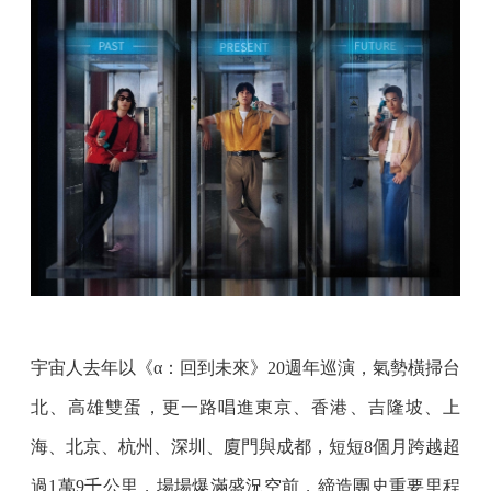
宇宙人去年以《α：回到未來》20週年巡演，氣勢橫掃台
北、高雄雙蛋，更一路唱進東京、香港、吉隆坡、上
海、北京、杭州、深圳、廈門與成都，短短8個月跨越超
過1萬9千公里，場場爆滿盛況空前，締造團史重要里程