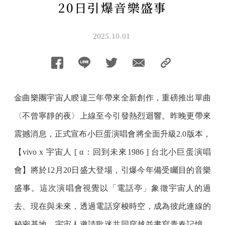
20日引爆音樂盛事
2025.10.01
金曲樂團宇宙人睽違三年帶來全新創作，重磅推出單曲
〈不曾寧靜的夜〉上線至今引發熱烈迴響。昨晚更帶來
震撼消息，正式宣布小巨蛋演唱會將全面升級2.0版本，
【vivo x 宇宙人 [ α：回到未來1986 ] 台北小巨蛋演唱
會】將於12月20日盛大登場，引爆今年備受矚目的音樂
盛事。這次演唱會視覺以「電話亭」象徵宇宙人的過
去、現在與未來，透過電話穿梭時空，成為彼此連線的
秘密基地。宇宙人邀請歌迷共同穿越並書寫青春記憶，