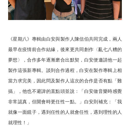
《星期八》專輯由白安與製作人陳信伯共同完成，兩人
最早在疫情前合作結緣，後來更共同創作〈亂七八糟的
夢想〉，合作多年逐漸磨合出默契，白安便邀請他一起
製作這張新專輯。談到合作過程，白安在製作專輯上相
當力求完美，因此問及製作人這次的合作是否有點「難
搞」，他也不避諱的直點頭並說：「白安做音樂時感覺
非常認真，但開會時更任性一點。」白安則補充：「我
就像一面鏡子，遇到任性的人就會任性，遇到理性的人
就理性！」