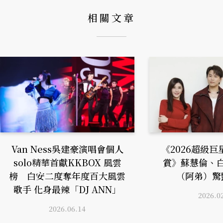
相關文章
Van Ness吳建豪演唱會個人
《2026超級
solo精華首獻KKBOX 風雲
賞》蘇慧倫、
榜 白安二度奪年度百大風雲
（阿弟）驚
歌手 化身最辣「DJ ANN」
2026.0
2026.06.14