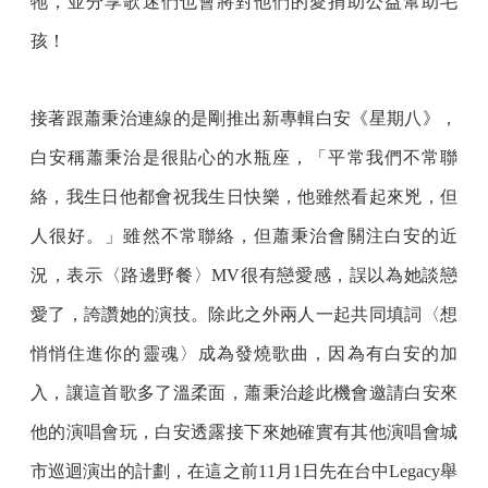
牠，並分享歌迷們也會將對他們的愛捐助公益幫助毛
孩！
接著跟蕭秉治連線的是剛推出新專輯白安《星期八》，
白安稱蕭秉治是很貼心的水瓶座，「平常我們不常聯
絡，我生日他都會祝我生日快樂，他雖然看起來兇，但
人很好。」雖然不常聯絡，但蕭秉治會關注白安的近
況，表示〈路邊野餐〉MV很有戀愛感，誤以為她談戀
愛了，誇讚她的演技。除此之外兩人一起共同填詞〈想
悄悄住進你的靈魂〉成為發燒歌曲，因為有白安的加
入，讓這首歌多了溫柔面，蕭秉治趁此機會邀請白安來
他的演唱會玩，白安透露接下來她確實有其他演唱會城
市巡迴演出的計劃，在這之前11月1日先在台中Legacy舉