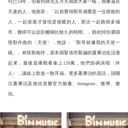
司已14年，但看到師兄五月天就跟大家一樣，很像遠在
天邊的人，他形容：「以前覺得獸哥感覺是一位很殺的
人，一起巡迴才發現是很暖的人，那次一起跑很多城
市，難得可以近距離聊比較久的時間。」因此特別選唱
怪獸作曲的〈天使〉，他說：「獸哥就像我的天使一
樣。」有怪獸相伴，原本因緊張而緊繃的蕭秉治也活潑
起來，最後直播觀看衝上120萬，他們加碼演唱〈外
人〉，讓線上歌迷一飽耳福。更多蕭秉治的資訊，請關
注蕭秉治及相信音樂官方臉書、Instagram、微博、微
信。