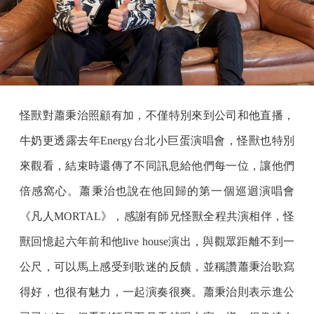
怪獸對蕭秉治照顧有加，不僅特別來到公司和他直播，
牛奶更透露去年Energy台北小巨蛋演唱會，怪獸也特別
來觀看，結束時還傳了不同訊息給他們每一位，讓他們
倍感窩心。蕭秉治也說在他回歸的第一個巡迴演唱會
《凡人MORTAL》，感謝有師兄怪獸全程共演相伴，怪
獸回憶起六年前和他live house演出，與觀眾距離不到一
公尺，可以馬上感受到歌迷的反饋，並稱讚蕭秉治歌寫
得好，也很有魅力，一起演奏很爽。蕭秉治則表示進公