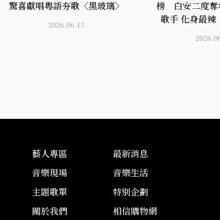
驚喜獻唱粵語夯歌〈黑玻璃〉
榜 白安二度奪
歌手 化身最辣「
2026.06.17
2026.0
藝人專區
最新消息
音樂現場
音樂生活
主題歌單
特別企劃
關於我們
相信購物網