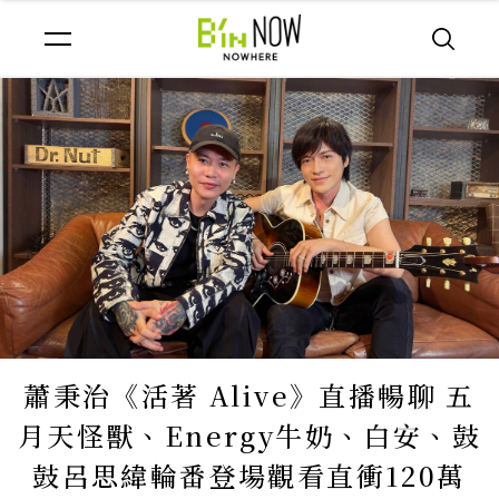
蕭秉治《活著 Alive》直播暢聊 五
月天怪獸、Energy牛奶、白安、鼓
鼓呂思緯輪番登場觀看直衝120萬