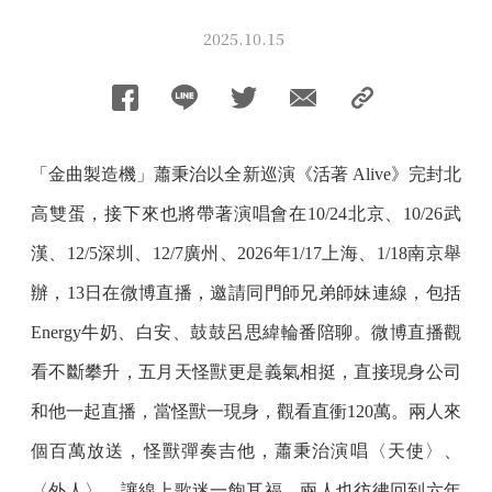
2025.10.15
「金曲製造機」蕭秉治以全新巡演《活著 Alive》完封北
高雙蛋，接下來也將帶著演唱會在10/24北京、10/26武
漢、12/5深圳、12/7廣州、2026年1/17上海、1/18南京舉
辦，13日在微博直播，邀請同門師兄弟師妹連線，包括
Energy牛奶、白安、鼓鼓呂思緯輪番陪聊。微博直播觀
看不斷攀升，五月天怪獸更是義氣相挺，直接現身公司
和他一起直播，當怪獸一現身，觀看直衝120萬。兩人來
個百萬放送，怪獸彈奏吉他，蕭秉治演唱〈天使〉、
〈外人〉，讓線上歌迷一飽耳福，兩人也彷彿回到六年