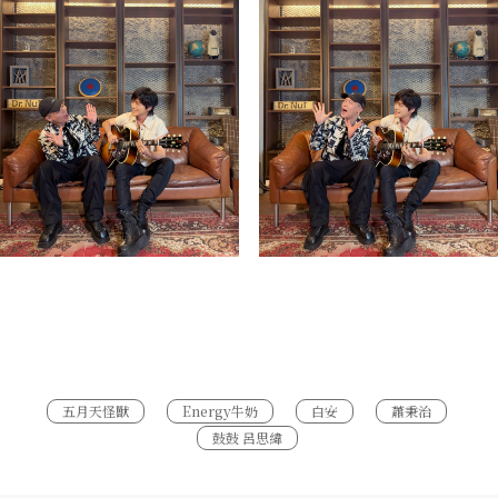
五月天怪獸
Energy牛奶
白安
蕭秉治
鼓鼓 呂思緯