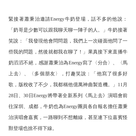
緊接著蕭秉治邀請Energy牛奶登場，話不多的他說：
「奶哥是少數可以跟我聊天聊一陣子的人。」牛奶接著
笑說：「我發現他會問問題，我們上一次碰面他問了一
些我的問題，然後就都我在聊了！」果真接下來直播牛
奶滔滔不絕，感謝蕭秉治為Energy寫了〈分合〉、〈馬
上去〉、〈多個朋友〉，打趣笑說：「他寫了很多好
歌，版稅收了不少，我都稱他億萬神曲製造機。」11月
28日、30日Energy將帶著全新系列《馬上去》演唱會前
往深圳、成都，牛奶也為Energy團員各自報名擔任蕭秉
治演唱會嘉賓，一路聊到不想離線，甚至連下位嘉賓怪
獸登場也捨不得下線。