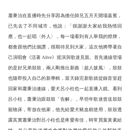
蕭秉治在直播時先分享因為擔任師兄五月天開場嘉賓，
已先去了不同城市，他說：「很謝謝大家給我熱情回
應，也一起唱〈外人〉，每一場看到有人舉我的燈牌，
都會跟他們比個讚，很期待見到大家」這次他將帶著自
己演唱會《活著 Alive》巡演與歌迷見面。首先連線登場
的是好兄弟鼓鼓，兩人剛推出新曲〈超人披風〉，鼓鼓
也隨即投入自己的新專輯，當天錄完新歌就從錄音室趕
回家和蕭秉治連線，愛犬呂小柱也一起直播入鏡。看到
呂小柱，蕭秉治跟鼓鼓「告解」，早些年歌迷曾送鼓鼓
寵物床，寄放在他家，他先給愛犬豬血糕使用，鼓鼓透
露其實蕭秉治對呂小柱也是疼愛有佳，時常買葉黃素給