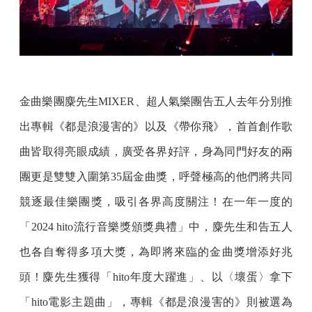
金曲樂團麋先生MIXER、超人氣樂團告五人去年分別推
出專輯《都是浪漫害的》以及《帶你飛》，首首創作歌
曲皆取得亮眼成績，廣受各界好評，身為同門好友的兩
團更是雙雙入圍第35屆金曲獎，呼聲極高的他們將共同
競逐最佳樂團獎，吸引各界高度關注！在一年一度的
「2024 hito流行音樂獎頒獎典禮」中，麋先生和告五人
也各自奪得多項大獎，為即將來臨的金曲獎增添好兆
頭！麋先生獲得「hito年度大躍進」、以〈壞蛋〉拿下
「hito電影主題曲」，專輯《都是浪漫害的》則被選為