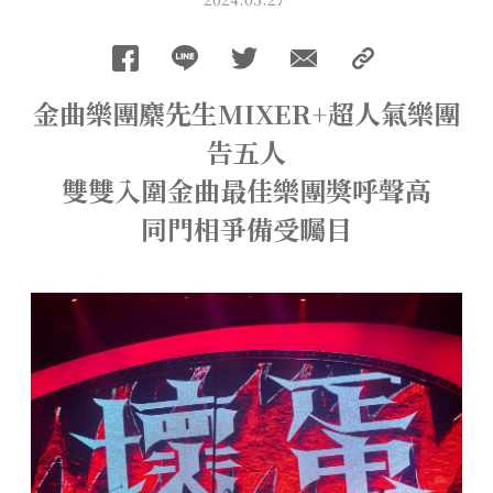
金曲樂團麋先生MIXER+超人氣樂團
告五人
雙雙入圍金曲最佳樂團獎呼聲高
同門相爭備受矚目