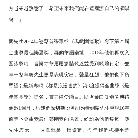
方越來越熟悉了，希望未來我們能在這裡辦自己的演唱
會！」
麋先生2014年憑藉首張專輯《馬戲團運動》奪下第25屆
金曲獎最佳樂團獎，轟動華語樂壇；2016年他們再次入
圍該獎項，音樂才華屢屢驚豔歌迷並受到歌壇肯定。去
年一整年麋先生更是表現突出、聲量狂飆，他們也不負
眾望以最新專輯《都是浪漫害的》第3度獲得金曲獎《最
佳樂團獎》提名，實力備受矚目。隨著金曲獎頒獎典禮
倒數1個月，歌迷們熱切期盼著能夠看到麋先生重現10年
前奪下金曲獎最佳樂團獎的場景，紛紛為他們集氣，麋
先生表示：「入圍就是一種肯定。今年我們抱持平常