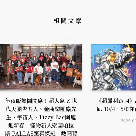
相關文章
年夜飯熱鬧開席！超人氣 Z 世
《超犀利趴14
代天團告五人、金曲樂團麋先
趴 10/4、5
生、宇宙人、Tizzy Bac圍爐
2025.0
迎新春 怪物新人樂團帕拉
斯 PALLAS驚喜探班 熱鬧賀