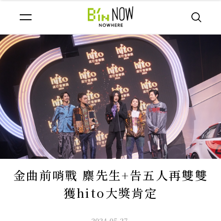
金曲前哨戰 麋先生+告五人再雙雙
獲hito大獎肯定
2024.05.27