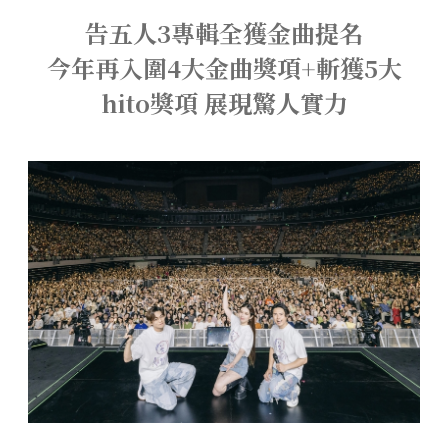
告五人3專輯全獲金曲提名
今年再入圍4大金曲獎項+斬獲5大
hito獎項 展現驚人實力