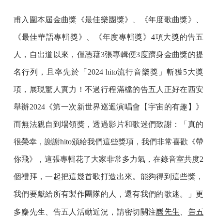
甫入圍本屆金曲獎《最佳樂團獎》、《年度歌曲獎》、
《最佳華語專輯獎》、《年度專輯獎》4項大獎的告五
人，自出道以來，僅憑藉3張專輯便3度躋身金曲獎的提
名行列，且率先於「2024 hito流行音樂獎」斬獲5大獎
項，展現驚人實力！不過行程滿檔的告五人正好在西安
舉辦2024《第一次新世界巡迴演唱會【宇宙的有趣】》
而無法親自到場領獎，透過影片和歌迷們致謝：「真的
很榮幸，謝謝hito頒給我們這些獎項，我們非常喜歡《帶
你飛》，這張專輯花了大家非常多力氣，在錄音室共度2
個禮拜，一起把這幾首歌打造出來。能夠得到這些獎，
我們要獻給所有製作團隊的人，還有我們的歌迷。」更
麋先生
告五
多麋先生、告五人活動近況，請密切關注
、