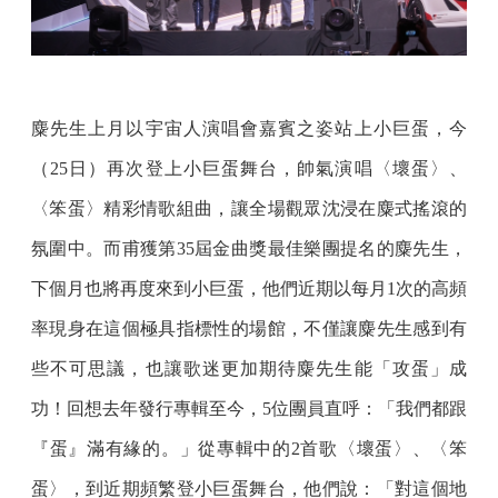
麋先生上月以宇宙人演唱會嘉賓之姿站上小巨蛋，今
（25日）再次登上小巨蛋舞台，帥氣演唱〈壞蛋〉、
〈笨蛋〉精彩情歌組曲，讓全場觀眾沈浸在麋式搖滾的
氛圍中。而甫獲第35屆金曲獎最佳樂團提名的麋先生，
下個月也將再度來到小巨蛋，他們近期以每月1次的高頻
率現身在這個極具指標性的場館，不僅讓麋先生感到有
些不可思議，也讓歌迷更加期待麋先生能「攻蛋」成
功！回想去年發行專輯至今，5位團員直呼：「我們都跟
『蛋』滿有緣的。」從專輯中的2首歌〈壞蛋〉、〈笨
蛋〉，到近期頻繁登小巨蛋舞台，他們說：「對這個地