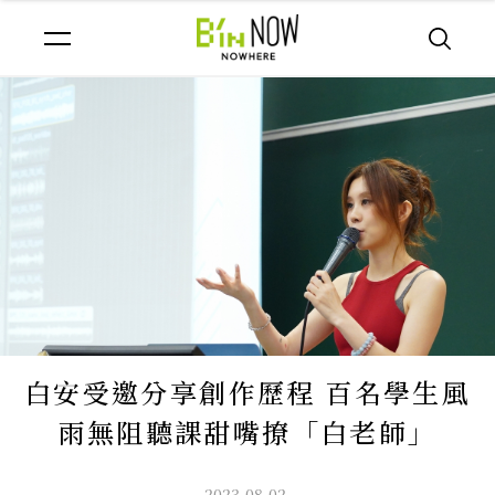
白安受邀分享創作歷程 百名學生風
雨無阻聽課甜嘴撩「白老師」
2023.08.02