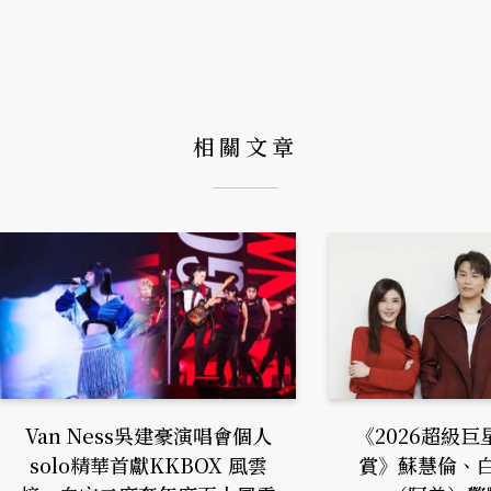
相關文章
Van Ness吳建豪演唱會個人
《2026超級
solo精華首獻KKBOX 風雲
賞》蘇慧倫、