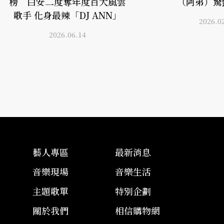
榜 白安二度奪年度百大風雲
（阿弟）驚
歌手 化身最辣「DJ ANN」
2026.0
2026.06.14
藝人專區
最新消息
音樂現場
音樂生活
主題歌單
特別企劃
關於我們
相信購物網