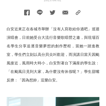
白安近來正在各城市舉辦「沒有人寫歌給你過吧」巡迴
演唱會，日前她受台大流行音樂歌唱營之邀，與現場百
名學生分享追逐音樂夢想的創作歷程，當她一踏進教
室，學生們立刻以高分貝尖叫歡迎，而演講日當天因颱
風接近，風雨時大時小，白安對著台下滿座的學生說：
「在颱風日見到大家，為什麼沒有休假呢？」學生甜嘴
反撩：「因為想妳」逗樂白安。