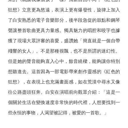
狂想》立意更為悠遠，表演上更有爆發性，旋律上加入
了白安熟悉的電子音樂部分，後半段急促的鼓點和鋼琴
聲讓整首歌曲更具力量感。獨具魅力的唱腔和咬字也據
獲了現場大眾評審的喜愛，盛讚她「簡直就是一個自帶
殘響的女人」。不是那種很飄，也不是所謂的迷幻性。
但是她的聲音能夠直入心中，餘音繞樑，能夠讓你特別
想聽進去。這首因為一部電影帶來創作靈感的《紅色的
狂想》，在表現上也充滿畫面感，如在荒漠中尋水又像
往公路盡頭狂奔。白安在演唱前向觀眾介紹：「這是一
個關於生活在變換速度非常快的時代裡，人想要找到一
些永恒的事物，人渴望被記得，被愛的一首歌。」