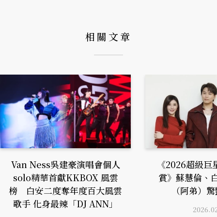
相關文章
Van Ness吳建豪演唱會個人
《2026超級
solo精華首獻KKBOX 風雲
賞》蘇慧倫、
榜 白安二度奪年度百大風雲
（阿弟）驚
歌手 化身最辣「DJ ANN」
2026.0