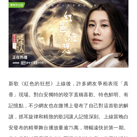
新歌《紅色的狂想》上線後，許多網友爭相表現「真
香」現場。對白安獨特的咬字直稱喜歡、特色鮮明、有
記憶點，不少網友也在微博上發布了自己對這首歌的解
讀，抓耳旋律和精致的歌詞讓人記憶深刻。上線當晚白
安發布的精華舞台播放量逾75萬，增幅遠快於第一期。