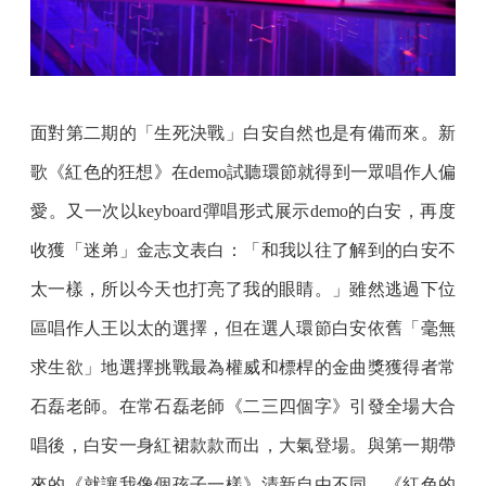
面對第二期的「生死決戰」白安自然也是有備而來。新
歌《紅色的狂想》在demo試聽環節就得到一眾唱作人偏
愛。又一次以keyboard彈唱形式展示demo的白安，再度
收獲「迷弟」金志文表白：「和我以往了解到的白安不
太一樣，所以今天也打亮了我的眼睛。」雖然逃過下位
區唱作人王以太的選擇，但在選人環節白安依舊「毫無
求生欲」地選擇挑戰最為權威和標桿的金曲獎獲得者常
石磊老師。在常石磊老師《二三四個字》引發全場大合
唱後，白安一身紅裙款款而出，大氣登場。與第一期帶
來的《就讓我像個孩子一樣》清新自由不同，《紅色的