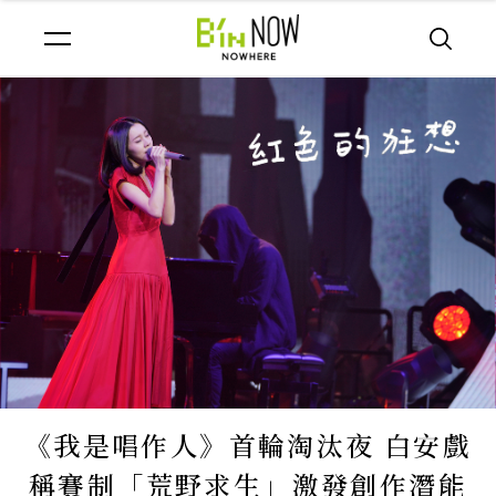
《我是唱作人》首輪淘汰夜 白安戲
稱賽制「荒野求生」激發創作潛能