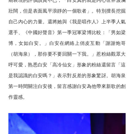
期表現的評價讚賞不已，「白安真的就是內心世界波瀾
壯闊，但是表面風平浪靜的一個歌者」。特別擅長挖掘
自己內心的力量。還將她與《我是唱作人》上半季人氣
選手、《中國好聲音》第一季冠軍梁博比較：「男如梁
博，女如白安。」白安在網絡上俏皮互動「謝謝炮哥
（胡海泉），那你要不要回關一下我。」惹粉絲觀眾大
呼可愛，熟悉白安「高冷仙女」形象的粉絲還留言「這
是我認識的白安嗎？」表示對反差的形象驚訝。胡海泉
第一時間關注白安後，留言感謝白安為他帶來新歌的創
作靈感。