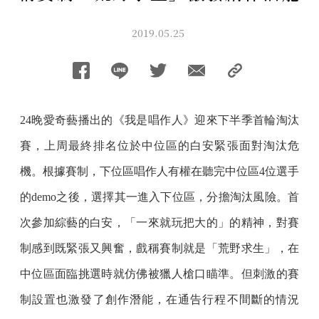
2019.05.25
24晚愛奇藝播出的《我是唱作人》迎來下半季首輪淘汰
賽，上周最終排名位於中位區的白安緊張面對淘汰危
機。根據賽制，下位區唱作人有權在聽完中位區4位選手
的demo之後，選擇其一進入下位區，分擔淘汰風險。首
次參加綜藝的白安，「一來就玩把大的」的精神，對賽
制感到既緊張又興奮，戲稱賽制就是「荒野求生」，在
中位區面臨挑選時就仿佛被獵人槍口瞄準。但刺激的賽
制設置也激發了創作潛能，在通告行程不間斷的情況