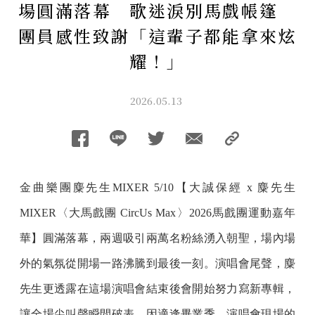
場圓滿落幕 歌迷淚別馬戲帳篷
團員感性致謝「這輩子都能拿來炫
耀！」
2026.05.13
金曲樂團麋先生MIXER 5/10【大誠保經 x 麋先生
MIXER〈大馬戲團 CircUs Max〉2026馬戲團運動嘉年
華】圓滿落幕，兩週吸引兩萬名粉絲湧入朝聖，場內場
外的氣氛從開場一路沸騰到最後一刻。演唱會尾聲，麋
先生更透露在這場演唱會結束後會開始努力寫新專輯，
讓全場尖叫聲瞬間破表。因適逢畢業季，演唱會現場的