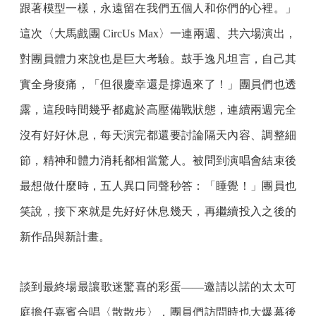
跟著模型一樣，永遠留在我們五個人和你們的心裡。」
這次〈大馬戲團 CircUs Max〉一連兩週、共六場演出，
對團員體力來說也是巨大考驗。鼓手逸凡坦言，自己其
實全身痠痛，「但很慶幸還是撐過來了！」團員們也透
露，這段時間幾乎都處於高壓備戰狀態，連續兩週完全
沒有好好休息，每天演完都還要討論隔天內容、調整細
節，精神和體力消耗都相當驚人。被問到演唱會結束後
最想做什麼時，五人異口同聲秒答：「睡覺！」團員也
笑說，接下來就是先好好休息幾天，再繼續投入之後的
新作品與新計畫。
談到最終場最讓歌迷驚喜的彩蛋——邀請以諾的太太可
庭擔任嘉賓合唱〈散散步〉，團員們訪問時也大爆幕後