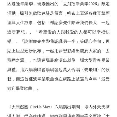
因適逢畢業季，現場推出的「去飛翔畢業季2026」限定
活動，吸引無數歌迷駐足留言，帆布上寫滿各種真摯願
望與人生故事，包括「謝謝麋先生陪著我們長大、一起
追尋夢想」、「希望愛的人跟我愛的人都可以幸福快
樂」、「謝謝麋先生帶我認識另一半」等暖心字句，再
貼上巨型翅膀帆布，一起用夢想彩繪出屬於大家的「去
飛翔之翼」，也讓這場最終演出就像一場大型青春畢業
典禮。這六場演唱會場場響起萬人合唱〈去飛翔〉的歌
聲，而這首催淚畢業歌曲也在網路上被選為今年「最受
歡迎畢業歌曲」。
〈大馬戲團 CircUs Max〉六場演出期間，場內外天天擠
滿人潮，從高雄捷運、輕軌到周邊商圈幾乎全面被「大