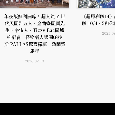
年夜飯熱鬧開席！超人氣 Z 世
《超犀利趴14
代天團告五人、金曲樂團麋先
趴 10/4、5
生、宇宙人、Tizzy Bac圍爐
2025.0
迎新春 怪物新人樂團帕拉
斯 PALLAS驚喜探班 熱鬧賀
馬年
2026.02.13