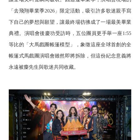
「去飛翔畢業季2026」限定活動，吸引許多歌迷親手寫
下自己的夢想與願望，讓最終場彷彿成了一場最美畢業
典禮。演唱會後慶功受訪時，五位團員更手舉一座1:55
等比的「大馬戲團帳篷模型」，象徵這座全球首創的全
帳篷式馬戲團演唱會雖然即將拆除，但這份紀念意義將
永遠被麋先生與歌迷共同收藏。