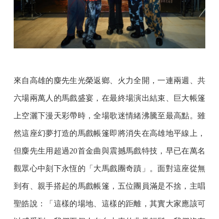
來自高雄的麋先生光榮返鄉、火力全開，一連兩週、共
六場兩萬人的馬戲盛宴，在最終場演出結束、巨大帳篷
上空灑下漫天彩帶時，全場歌迷情緒沸騰至最高點。雖
然這座幻夢打造的馬戲帳篷即將消失在高雄地平線上，
但麋先生用超過20首金曲與震撼馬戲特技，早已在萬名
觀眾心中刻下永恆的「大馬戲團奇蹟」。面對這座從無
到有、親手搭起的馬戲帳篷，五位團員滿是不捨，主唱
聖皓說：「這樣的場地、這樣的距離，其實大家應該可