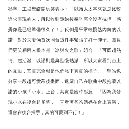
秘辛，主唱聖皓開玩笑表示：「以諾太太本來就是比較
追求表現的人，所以收到邀約後幾乎完全沒有抗拒，感
覺像是已經準備很久了！」反倒是平常較慢熟內向的以
諾，對於夫妻倆首次同台這件事緊張了好一陣子。團員
們更笑虧兩人根本是「冰與火之歌」組合，「可庭超熱
情、超活潑，以諾則是典型慢熱派，所以大家看到台上
的互動，其實完全就是他們私下真實的樣子。」聖皓也
分享一段超可愛幕後畫面，透露自己在歌曲中段抱著以
諾的小孩「小水」上台，其實是臨時起意，「因為我發
現小水在後台超雀躍，一直看著爸爸媽媽在台上表演，
還會在後台揮手，真的可愛到不行！」