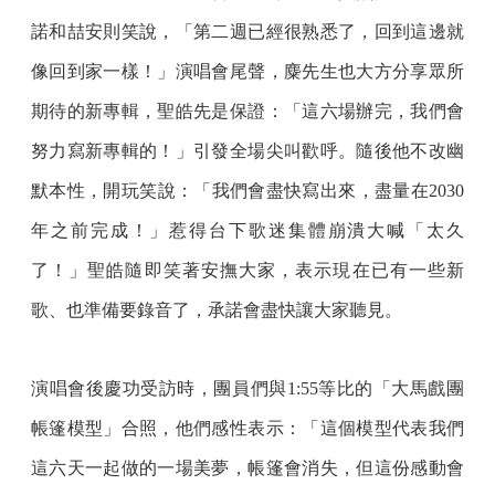
諾和喆安則笑說，「第二週已經很熟悉了，回到這邊就
像回到家一樣！」演唱會尾聲，麋先生也大方分享眾所
期待的新專輯，聖皓先是保證：「這六場辦完，我們會
努力寫新專輯的！」引發全場尖叫歡呼。隨後他不改幽
默本性，開玩笑說：「我們會盡快寫出來，盡量在2030
年之前完成！」惹得台下歌迷集體崩潰大喊「太久
了！」聖皓隨即笑著安撫大家，表示現在已有一些新
歌、也準備要錄音了，承諾會盡快讓大家聽見。
演唱會後慶功受訪時，團員們與1:55等比的「大馬戲團
帳篷模型」合照，他們感性表示：「這個模型代表我們
這六天一起做的一場美夢，帳篷會消失，但這份感動會