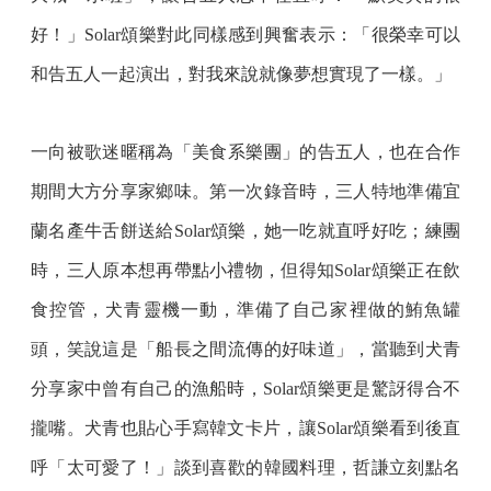
好！」Solar頌樂對此同樣感到興奮表示：「很榮幸可以
和告五人一起演出，對我來說就像夢想實現了一樣。」
一向被歌迷暱稱為「美食系樂團」的告五人，也在合作
期間大方分享家鄉味。第一次錄音時，三人特地準備宜
蘭名產牛舌餅送給Solar頌樂，她一吃就直呼好吃；練團
時，三人原本想再帶點小禮物，但得知Solar頌樂正在飲
食控管，犬青靈機一動，準備了自己家裡做的鮪魚罐
頭，笑說這是「船長之間流傳的好味道」，當聽到犬青
分享家中曾有自己的漁船時，Solar頌樂更是驚訝得合不
攏嘴。犬青也貼心手寫韓文卡片，讓Solar頌樂看到後直
呼「太可愛了！」談到喜歡的韓國料理，哲謙立刻點名