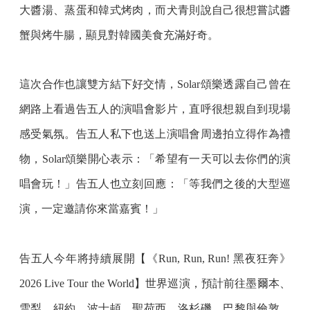
大醬湯、蒸蛋和韓式烤肉，而犬青則說自己很想嘗試醬
蟹與烤牛腸，顯見對韓國美食充滿好奇。
這次合作也讓雙方結下好交情，Solar頌樂透露自己曾在
網路上看過告五人的演唱會影片，直呼很想親自到現場
感受氣氛。告五人私下也送上演唱會周邊拍立得作為禮
物，Solar頌樂開心表示：「希望有一天可以去你們的演
唱會玩！」告五人也立刻回應：「等我們之後的大型巡
演，一定邀請你來當嘉賓！」
告五人今年將持續展開【《Run, Run, Run! 黑夜狂奔》
2026 Live Tour the World】世界巡演，預計前往墨爾本、
雪梨、紐約、波士頓、聖荷西、洛杉磯、巴黎與倫敦，