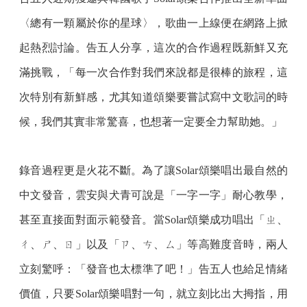
〈總有一顆屬於你的星球〉，歌曲一上線便在網路上掀
起熱烈討論。告五人分享，這次的合作過程既新鮮又充
滿挑戰，「每一次合作對我們來說都是很棒的旅程，這
次特別有新鮮感，尤其知道頌樂要嘗試寫中文歌詞的時
候，我們其實非常驚喜，也想著一定要全力幫助她。」
錄音過程更是火花不斷。為了讓Solar頌樂唱出最自然的
中文發音，雲安與犬青可說是「一字一字」耐心教學，
甚至直接面對面示範發音。當Solar頌樂成功唱出「ㄓ、
ㄔ、ㄕ、ㄖ」以及「ㄗ、ㄘ、ㄙ」等高難度音時，兩人
立刻驚呼：「發音也太標準了吧！」告五人也給足情緒
價值，只要Solar頌樂唱對一句，就立刻比出大拇指，用