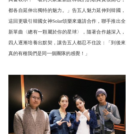
都各自延伸出獨特的魅力。」告五人魅力延伸到韓國，
這回更吸引韓國女神Solar頌樂來邀請合作，聯手推出全
新單曲〈總有一顆屬於你的星球〉，隨著合作越深入，
四人逐漸培養出默契，讓告五人都忍不住說：「到後來
真的有種我們是同一個團隊的感覺！」