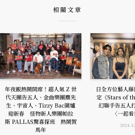
相關文章
年夜飯熱鬧開席！超人氣 Z 世
日全方位藝人藤
代天團告五人、金曲樂團麋先
定《Stars of 
生、宇宙人、Tizzy Bac圍爐
幻聯手告五人
迎新春 怪物新人樂團帕拉
〈一起看
斯 PALLAS驚喜探班 熱鬧賀
2024.1
馬年