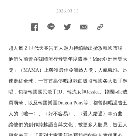
2026.03.13
超人氣 Z 世代天團告五人魅力持續輸出搶攻韓國市場，
他們先前曾在韓國流行音樂年度盛事「Mnet亞洲音樂大
獎」（MAMA）上榮獲最佳亞洲藝人獎，人氣飆漲、迅
速走紅全球，一首首高傳唱度歌曲吸引韓國各大歌手翻
唱，包括韓國國民歌手IU、韓流女神Jessica、韓團i-dle成
員雨琦，以及韓國樂團Dragon Pony等，都曾翻唱過告五
人的〈唯一〉、〈好不容易〉、〈愛人錯過〉等夯曲，
讓他們的創作跨越語言與文化，被更多人聽見，告五人
興奮表示：「看到大家重新詮釋我們的歌其實很開心，