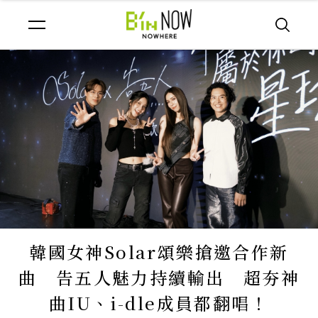
韓國女神Solar頌樂搶邀合作新
曲 告五人魅力持續輸出 超夯神
曲IU、i-dle成員都翻唱！