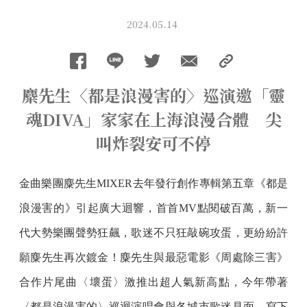
2024.05.14
麋先生〈都是浪漫害的〉巡演邀「靈
魂DIVA」家家在上海浪漫合體 尖
叫炸裂安可不停
金曲樂團麋先生MIXER去年發行創作專輯第五章《都是
浪漫害的》引起廣大迴響，首首MV點閱破百萬，新一
代大勢樂團聲勢狂飆，歌迷不只狂敲碗攻蛋，更紛紛許
願麋先生再次鍍金！麋先生與最惡電影《周處除三害》
合作片尾曲〈壞蛋〉激推出超人氣新高點，今年帶著
〈都是浪漫害的〉巡迴演唱會與各城市歌迷見面，寫下