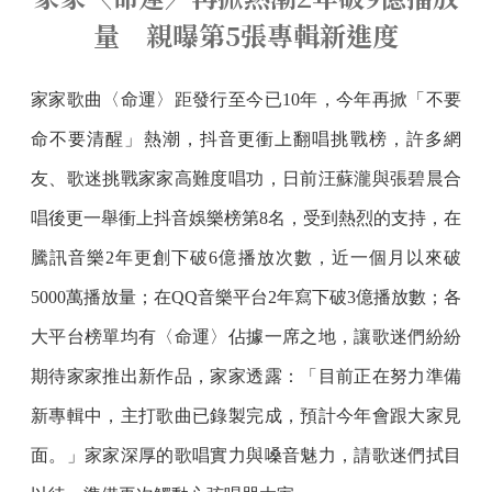
量 親曝第5張專輯新進度
家家歌曲〈命運〉距發行至今已10年，今年再掀「不要
命不要清醒」熱潮，抖音更衝上翻唱挑戰榜，許多網
友、歌迷挑戰家家高難度唱功，日前汪蘇瀧與張碧晨合
唱後更一舉衝上抖音娛樂榜第8名，受到熱烈的支持，在
騰訊音樂2年更創下破6億播放次數，近一個月以來破
5000萬播放量；在QQ音樂平台2年寫下破3億播放數；各
大平台榜單均有〈命運〉佔據一席之地，讓歌迷們紛紛
期待家家推出新作品，家家透露：「目前正在努力準備
新專輯中，主打歌曲已錄製完成，預計今年會跟大家見
面。」家家深厚的歌唱實力與嗓音魅力，請歌迷們拭目