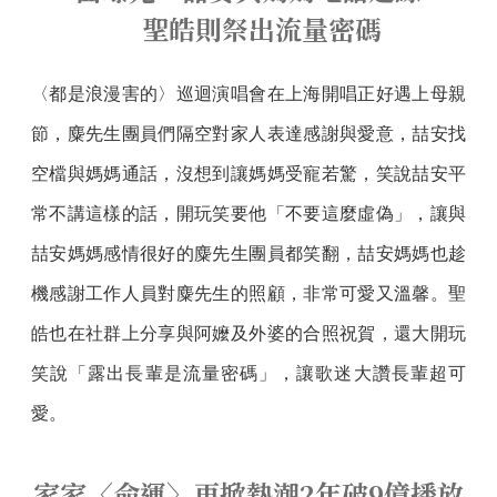
聖皓則祭出流量密碼
〈都是浪漫害的〉巡迴演唱會在上海開唱正好遇上母親
節，麋先生團員們隔空對家人表達感謝與愛意，喆安找
空檔與媽媽通話，沒想到讓媽媽受寵若驚，笑說喆安平
常不講這樣的話，開玩笑要他「不要這麼虛偽」，讓與
喆安媽媽感情很好的麋先生團員都笑翻，喆安媽媽也趁
機感謝工作人員對麋先生的照顧，非常可愛又溫馨。聖
皓也在社群上分享與阿嬤及外婆的合照祝賀，還大開玩
笑說「露出長輩是流量密碼」，讓歌迷大讚長輩超可
愛。
家家〈命運〉再掀熱潮2年破9億播放