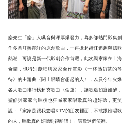
麋先生「麋」人嗓音與渾厚爆發力，為多部熱門影集創
作多首耳熟能詳的原創歌曲，一再掀起超狂追劇與聽歌
熱潮，可說是新一代影劇合作首選，此次與家家在上海
合體，也特別獻唱與家家合作電影《一杯熱奶茶的等
待》的主題曲〈閉上眼睛會想起的人〉，以及今年火爆
各大歌曲排行榜超夯歌曲〈命運〉，讓歌迷如癡如醉，
聖皓與家家合唱後也狂喊家家唱歌真的超好聽，更笑
說：「家家是跟我去唱KTV的朋友裡面，不敢跟她唱歌
的人，唱歌真的好聽到很離譜！」讓歌迷們笑翻。