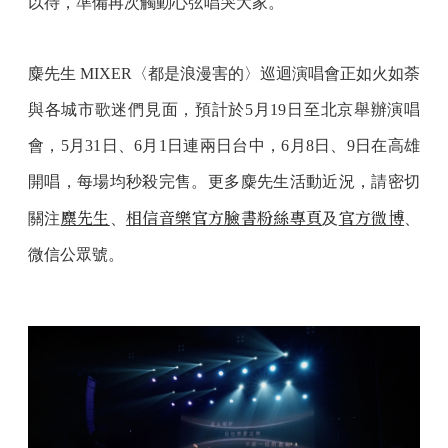
以待，準備再次觸動心弦唱哭大家。
麋先生 MIXER〈都是浪漫害的〉巡迴演唱會正如火如荼
與各城市歌迷們見面，預計於5月19日至北京舉辦演唱
會，5月31日、6月1日連兩日台中，6月8日、9日在高雄
開唱，每場均秒殺完售。更多麋先生活動近況，請密切
麋先生
相信音樂官方臉書粉絲專頁
官方微博
關注
、
及
、
微信公眾號。