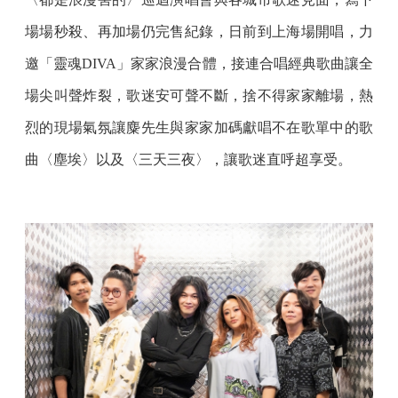
場場秒殺、再加場仍完售紀錄，日前到上海場開唱，力
邀「靈魂DIVA」家家浪漫合體，接連合唱經典歌曲讓全
場尖叫聲炸裂，歌迷安可聲不斷，捨不得家家離場，熱
烈的現場氣氛讓麋先生與家家加碼獻唱不在歌單中的歌
曲〈塵埃〉以及〈三天三夜〉，讓歌迷直呼超享受。