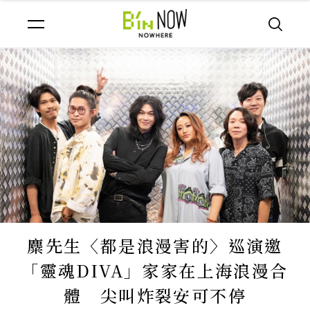
麋先生〈都是浪漫害的〉巡演邀
「靈魂DIVA」家家在上海浪漫合
體 尖叫炸裂安可不停