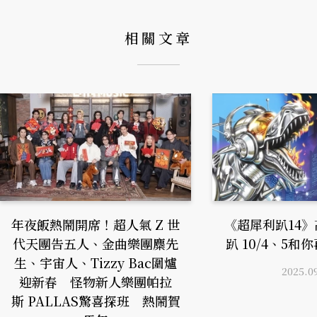
相關文章
年夜飯熱鬧開席！超人氣 Z 世
《超犀利趴14
代天團告五人、金曲樂團麋先
趴 10/4、5
生、宇宙人、Tizzy Bac圍爐
2025.0
迎新春 怪物新人樂團帕拉
斯 PALLAS驚喜探班 熱鬧賀