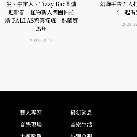
生、宇宙人、Tizzy Bac圍爐
幻聯手告五人
迎新春 怪物新人樂團帕拉
〈一起看
斯 PALLAS驚喜探班 熱鬧賀
2024.1
馬年
2026.02.13
藝人專區
最新消息
音樂現場
音樂生活
主題歌單
特別企劃