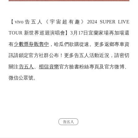
【vivo告五人《宇宙超有趣》2024 SUPER LIVE
TOUR 新世界巡迴演唱會】3月17日宜蘭家場再加場還
少數票券販售中
有
，哈瓜們欲購從速。更多返鄉專車資
訊請鎖定官方社群公布！更多告五人活動近況，請密切
告五人
相信音樂
關注
、
官方臉書粉絲專頁及官方微博、
微信公眾號。
告五人