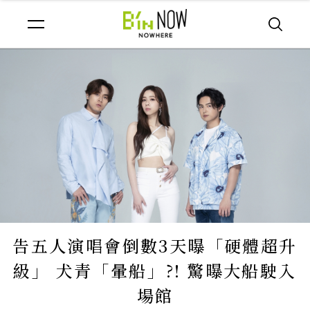
告五人演唱會倒數3天曝「硬體超升
級」 犬青「暈船」?! 驚曝大船駛入
場館