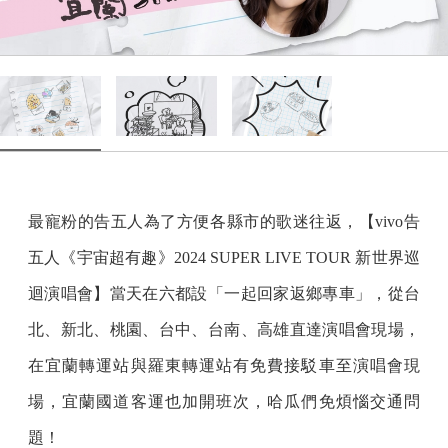
最寵粉的告五人為了方便各縣市的歌迷往返，【vivo告
五人《宇宙超有趣》2024 SUPER LIVE TOUR 新世界巡
迴演唱會】當天在六都設「一起回家返鄉專車」，從台
北、新北、桃園、台中、台南、高雄直達演唱會現場，
在宜蘭轉運站與羅東轉運站有免費接駁車至演唱會現
場，宜蘭國道客運也加開班次，哈瓜們免煩惱交通問
題！