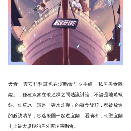
犬青、雲安和哲謙也在演唱會前夕手繪「私房美食圖
鑑」，種種線索在歌迷群之間熱議討論，不論是地瓜蝦
餅、仙草冰、還是「碳水炸彈」的麵食飯類，都被放進
的必訪清單，歌迷揪團一起遊宜蘭、看演出，朝聖宜蘭
史上最大規模的戶外專場演唱會。