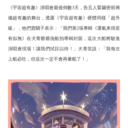
《宇宙超有趣》演唱會最後倒數3天，告五人緊鑼密鼓籌
備超有趣的舞台，透露《宇宙超有趣》硬體同樣「超升
級」，他們賣關子表示：「我們第2張專輯《運氣來得若
有似無》在犬青爺爺漁船拍專輯封面，這次大船將駛進
演唱會現場！讓我們拭目以待！」犬青笑說：「我每次
上船必吐，但這次一定不會再暈船了！」