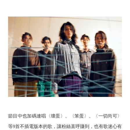
節目中也加碼連唱〈壞蛋〉、〈笨蛋〉、〈一切尚可〉
等9首不插電版本的歌，讓粉絲直呼賺到，也有歌迷心有