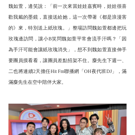
魏如萱，邊笑說：「前一次來當娃娃嘉賓時，娃娃很喜
歡我戴的墨鏡，直接送給她，這一次帶著《都是浪漫害
的》來，特別送上紙玫瑰。」整場訪問魏如萱都邊把玩
玫瑰邊訪問，讓小B笑問魏如萱平常會流手汗嗎？「因
為手汗可能會讓紙玫瑰消失」，想不到魏如萱直接伸手
要團員摸看看，讓團員差點招架不住。麋先生下週一、
二也將連續2天擔任Hit Fm聯播網「OH夜代班DJ」，滿
滿麋先生在空中陪伴大家。