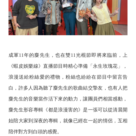
成軍11年的麋先生，也在雙11光棍節即將來臨前，上
《蝦皮娛樂線》直播節目時精心準備「永生玫瑰花」，
浪漫送給粉絲愛的禮物，粉絲也紛紛在節目中留言告
白，許多人因為聽了麋先生的歌曲結交摯友，也有人把
麋先生的音樂當作活下來的動力，讓團員們相當感動，
麋先生形容專輯《都是浪漫害的》是一張可以從清晨開
始陪大家到深夜的專輯，就像已經在一起的情侶，互相
陪伴對方到白頭的感覺。