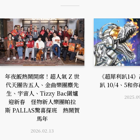
年夜飯熱鬧開席！超人氣 Z 世
《超犀利趴14
代天團告五人、金曲樂團麋先
趴 10/4、5
生、宇宙人、Tizzy Bac圍爐
2025.0
迎新春 怪物新人樂團帕拉
斯 PALLAS驚喜探班 熱鬧賀
馬年
2026.02.13