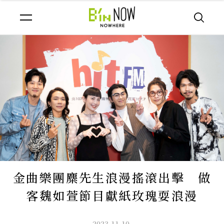
金曲樂團麋先生浪漫搖滾出擊 做
客魏如萱節目獻紙玫瑰耍浪漫
2023.11.10