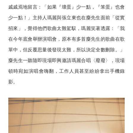
戚戚焉地留言：「如果『壞蛋』少一點，『笨蛋』也會
少一點！」主持人瑪麗與張立東也在麋先生面前「從實
招來」，覺得他們歌曲太難駕馭，瑪麗笑著透露：「我
在今年底會舉辦演唱會，原本有多首麋先生的歌曲在歌
單中，但反覆思量後發現太難，所以決定全數刪除。」
麋先生一聽隨即現場即興邀請瑪麗合唱〈廢廢〉，現場
頓時宛如演唱會嗨翻，工作人員甚至紛紛拿出手機錄
影。