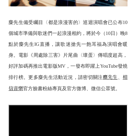
麋先生備受矚目〈都是浪漫害的〉巡迴演唱會已公布10
個城市準備與歌迷們一起浪漫相約，將於今（10日）晚8
點於麋先生IG直播，讓歌迷搶先一飽耳福為演唱會暖
身。電影《周處除三害》片尾曲〈壞蛋〉傳唱度超高，
好評加碼再推出電影版MV，一發布即躍上YouTube發燒
麋先生
相
排行榜。更多麋先生活動近況，請密切關注
、
信音樂
官方臉書粉絲專頁及官方微博、微信公眾號。