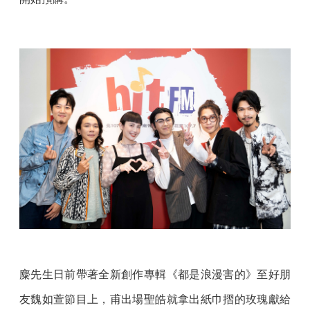
麋先生日前帶著全新創作專輯《都是浪漫害的》至好朋
友魏如萱節目上，甫出場聖皓就拿出紙巾摺的玫瑰獻給