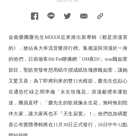
金曲樂團麋先生MIXER近來推出新專輯《都是浪漫害
的》，搶佔各大串流音樂排行榜。集搖滾與浪漫於一身
的他們，日前做客Hit Fm聯播網「OH夜DJ」waa魏如萱
節目，聖皓突發奇想用紙巾摺成紙玫瑰撩魏如萱，讓她
又驚又喜；為了即將到來的雙11光棍節，麋先生也貼心
在通告忙碌之間準備「永生玫瑰花」浪漫獻禮幸運歌
迷，團員直呼：「麋先生的歌就像永生花，無時無刻陪
伴大家，讓大家再也不『天生寂寞』！」他們也加碼驚
喜公布實體專輯將在11月30日正式發行，16日中午12點
開始預購。