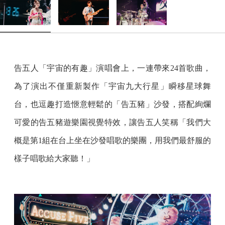
告五人「宇宙的有趣」演唱會上，一連帶來24首歌曲，
為了演出不僅重新製作「宇宙九大行星」瞬移星球舞
台，也逗趣打造愜意輕鬆的「告五豬」沙發，搭配絢爛
可愛的告五豬遊樂園視覺特效，讓告五人笑稱「我們大
概是第1組在台上坐在沙發唱歌的樂團，用我們最舒服的
樣子唱歌給大家聽！」