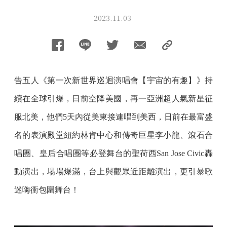
2023.11.03
告五人《第一次新世界巡迴演唱會【宇宙的有趣】》持
續在全球引爆，日前空降美國，再一亞洲超人氣新星征
服北美，他們5天內從美東接連唱到美西，日前在最富盛
名的表演殿堂紐約林肯中心和傳奇巨星李小龍、滾石合
唱團、皇后合唱團等必登舞台的聖荷西San Jose Civic轟
動演出，場場爆滿，台上與觀眾近距離演出，更引暴歌
迷嗨衝包圍舞台！