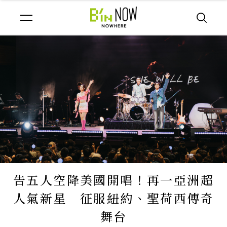
告五人空降美國開唱！再一亞洲超
人氣新星 征服紐約、聖荷西傳奇
舞台