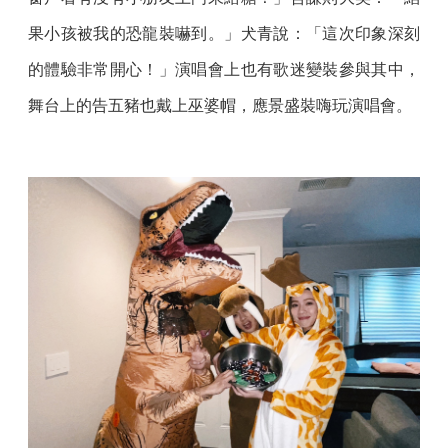
果小孩被我的恐龍裝嚇到。」犬青說：「這次印象深刻
的體驗非常開心！」演唱會上也有歌迷變裝參與其中，
舞台上的告五豬也戴上巫婆帽，應景盛裝嗨玩演唱會。