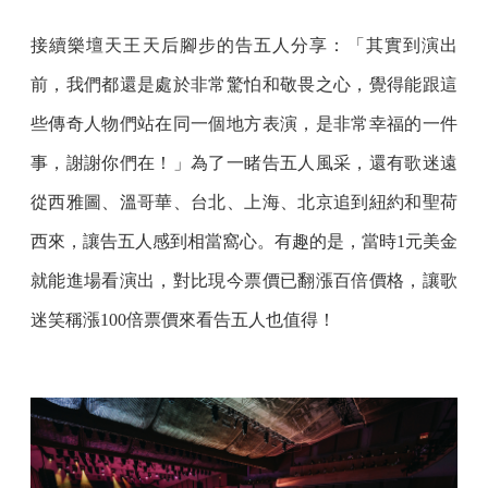
接續樂壇天王天后腳步的告五人分享：「其實到演出
前，我們都還是處於非常驚怕和敬畏之心，覺得能跟這
些傳奇人物們站在同一個地方表演，是非常幸福的一件
事，謝謝你們在！」為了一睹告五人風采，還有歌迷遠
從西雅圖、溫哥華、台北、上海、北京追到紐約和聖荷
西來，讓告五人感到相當窩心。有趣的是，當時1元美金
就能進場看演出，對比現今票價已翻漲百倍價格，讓歌
迷笑稱漲100倍票價來看告五人也值得！