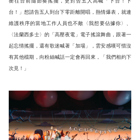
衝往台前隨節奏搖擺，更對告五人高喊「下台！下
台！」想請告五人到台下零距離開唱，熱情爆表，就連
維護秩序的當地工作人員也不敵〈我想要佔據你〉、
〈法蘭西多士〉的「高壓夜電」電子搖滾舞曲，跟著一
起忘情搖擺，還有歌迷喊著「加場」，雲安感嘆可惜沒
有其他檔期，向粉絲喊話一定會再回來，「我們相約下
次見！」