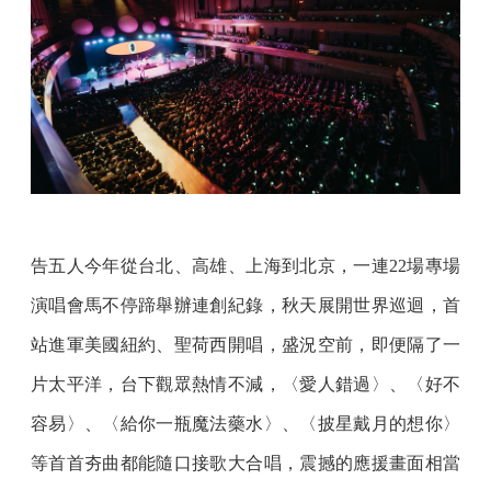
告五人今年從台北、高雄、上海到北京，一連22場專場
演唱會馬不停蹄舉辦連創紀錄，秋天展開世界巡迴，首
站進軍美國紐約、聖荷西開唱，盛況空前，即便隔了一
片太平洋，台下觀眾熱情不減，〈愛人錯過〉、〈好不
容易〉、〈給你一瓶魔法藥水〉、〈披星戴月的想你〉
等首首夯曲都能隨口接歌大合唱，震撼的應援畫面相當