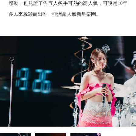
感動，也見證了告五人炙手可熱的高人氣，可說是10年
多以來脫穎而出唯一亞洲超人氣新星樂團。