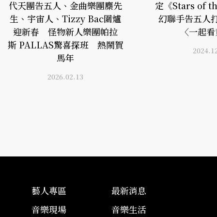
代天團告五人、金曲樂團麋先
定《Stars of 
生、宇宙人、Tizzy Bac圍爐
幻聯手告五人
迎新春 怪物新人樂團帕拉
〈一起看
斯 PALLAS驚喜探班 熱鬧賀
2024.1
馬年
2026.02.13
藝人專區
最新消息
音樂現場
音樂生活