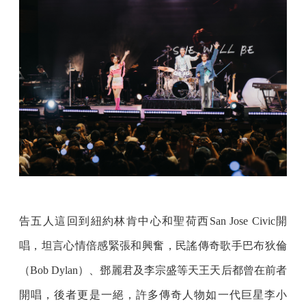
告五人這回到紐約林肯中心和聖荷西San Jose Civic開
唱，坦言心情倍感緊張和興奮，民謠傳奇歌手巴布狄倫
（Bob Dylan）、鄧麗君及李宗盛等天王天后都曾在前者
開唱，後者更是一絕，許多傳奇人物如一代巨星李小