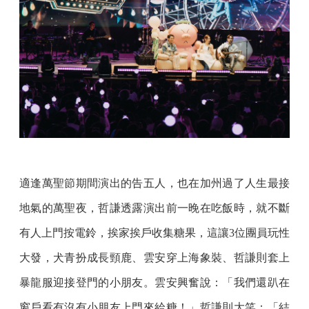
適逢萬聖節期間演出的告五人，也在加州過了人生最接
地氣的萬聖夜，哲謙透露演出前一晚在吃飯時，就不斷
有人上門按電鈴，挨家挨戶收集糖果，這讓3位團員玩性
大發，犬青扮成長頸鹿、雲安穿上海象裝、哲謙則套上
暴龍服迎接登門的小朋友。雲安興奮說：「我們還趴在
窗戶看有沒有小朋友上門來給糖！」哲謙則大笑：「結