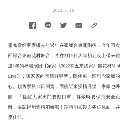
2022.01.16
靈魂歌姬家家繼去年過年在家鄉台東開唱後，今年再次
回歸台東鐵花村舞台，將在2月5日大年初五晚上帶來暌
違1年的專場演出【家家《2022初五來我家》鐵花村Mini
Live】，讓家家的天籟好聲音，陪伴每一顆思念家鄉的
心。預售票於14日開賣，面臨近來疫情升溫，家家也呼
籲：「提醒大家出門要戴口罩，群聚時要保持安全距
離，要記得用酒精消毒哦！期待能如期與各位見面，共
度佳節。」