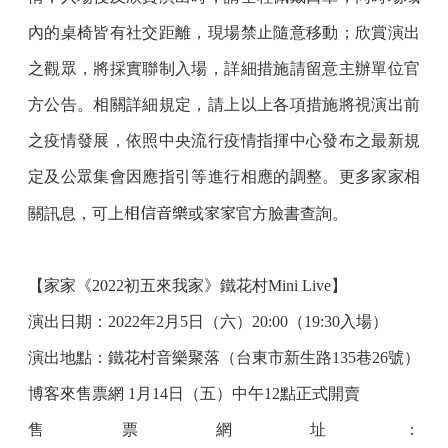
內的桌椅皆有社交距離，現場禁止隨意移動；欣賞演出
之觀眾，將採實聯制入場，詳細措施請留意主辦單位官
方公告。相關詳細規定，請上以上各項措施將視演出前
之疫情發展，依照中央流行疫情指揮中心發布之最新規
定及公眾集會因應指引等進行相應的調整。更多家家相
相信音樂
家家
關訊息，可上
或
官方臉書查詢。
【家家《2022初五來我家》鐵花村Mini Live】
演出日期：2022年2月5日（六）20:00（19:30入場）
演出地點：鐵花村音樂聚落（台東市新生路135巷26號）
博客來售票網 1月14日（五）中午12點正式開賣
售票網址：