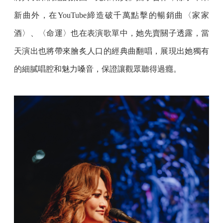
新曲外，在YouTube締造破千萬點擊的暢銷曲〈家家
酒〉、〈命運〉也在表演歌單中，她先賣關子透露，當
天演出也將帶來膾炙人口的經典曲翻唱，展現出她獨有
的細膩唱腔和魅力嗓音，保證讓觀眾聽得過癮。