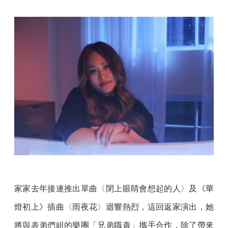
家家去年接連推出單曲〈閉上眼睛會想起的人〉及《華
燈初上》插曲〈雨夜花〉迴響熱烈，這回返家演出，她
將與表弟們組的樂團「兄弟職責」攜手合作，除了帶來