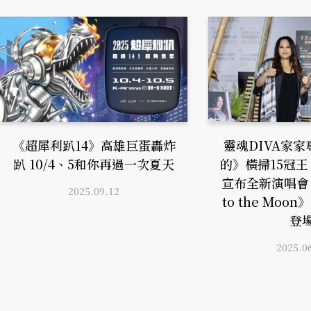
《超犀利趴14》高雄巨蛋轟炸
靈魂DIVA家
趴 10/4、5和你再過一次夏天
的》橫掃15冠
宣布全新演唱會《
2025.09.12
to the Moo
登
2025.0