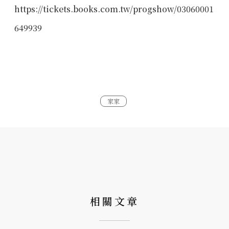
https://tickets.books.com.tw/progshow/03060001
649939
家家
相關文章