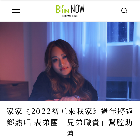
家家《2022初五來我家》過年將返
鄉熱唱 表弟團「兄弟職責」幫腔助
陣