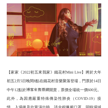
【家家《2022初五來我家》鐵花村Mini Live】將於大年
初五2月5日晚間8點在鐵花村音樂聚落登場，門票於14日
博客來售票網
中午12點於
開賣，票價全場統一價600元。
此外，為因應嚴重特殊傳染性肺炎（COVID-19）疫
情，入場後及欣賞演出時，請全程佩戴口罩，同時場域