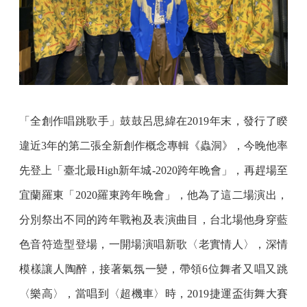
「全創作唱跳歌手」鼓鼓呂思緯在2019年末，發行了睽
違近3年的第二張全新創作概念專輯《蟲洞》，今晚他率
先登上「臺北最High新年城-2020跨年晚會」，再趕場至
宜蘭羅東「2020羅東跨年晚會」，他為了這二場演出，
分別祭出不同的跨年戰袍及表演曲目，台北場他身穿藍
色音符造型登場，一開場演唱新歌〈老實情人〉，深情
模樣讓人陶醉，接著氣氛一變，帶領6位舞者又唱又跳
〈樂高〉，當唱到〈超機車〉時，2019捷運盃街舞大賽