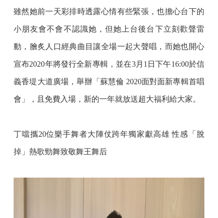
雖然她前一天彩排時透露心情有些緊張，也擔心台下的
小朋友會不會不認識她，但她上台後台下立刻歡聲雷
動，膾炙人口經典曲目讓全場一起大聲唱，而她也開心
宣布2020年將發行全新專輯，並在3月1日下午16:00於信
義香堤大道廣場，舉辦「蘇慧倫 2020面對面新專輯首唱
會」，且免費入場，新的一年就放送超大福利給大家。
丁噹攜20位樂手舞者大陣仗跨年獨家獻高雄 性感「脫
掉」熱歌勁舞致敬舞王舞后