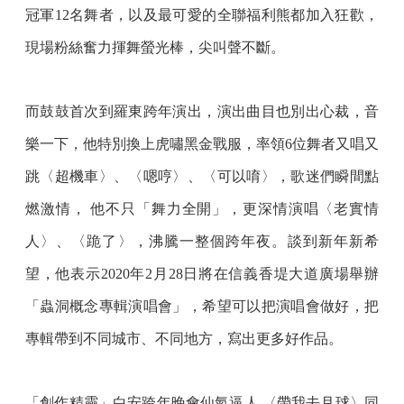
冠軍12名舞者，以及最可愛的全聯福利熊都加入狂歡，
現場粉絲奮力揮舞螢光棒，尖叫聲不斷。
而鼓鼓首次到羅東跨年演出，演出曲目也別出心裁，音
樂一下，他特別換上虎嘯黑金戰服，率領6位舞者又唱又
跳〈超機車〉、〈嗯哼〉、〈可以唷〉，歌迷們瞬間點
燃激情， 他不只「舞力全開」，更深情演唱〈老實情
人〉、〈跪了〉，沸騰一整個跨年夜。談到新年新希
望，他表示2020年2月28日將在信義香堤大道廣場舉辦
「蟲洞概念專輯演唱會」，希望可以把演唱會做好，把
專輯帶到不同城市、不同地方，寫出更多好作品。
「創作精靈」白安跨年晚會仙氣逼人 〈帶我去月球〉同