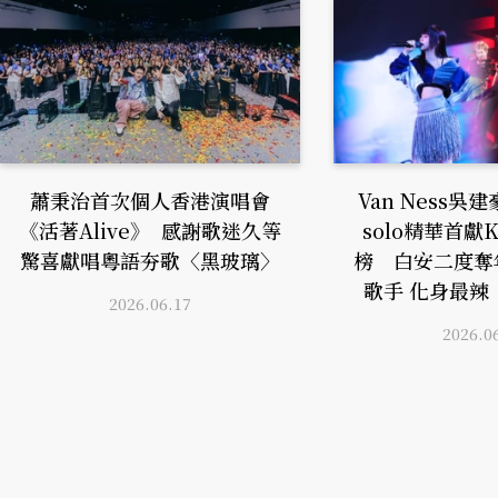
蕭秉治首次個人香港演唱會
Van Ness
《活著Alive》 感謝歌迷久等
solo精華首獻
驚喜獻唱粵語夯歌〈黑玻璃〉
榜 白安二度奪
歌手 化身最辣「
2026.06.17
2026.0