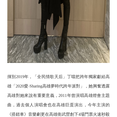
揮別2019年，「全民情歌天后」丁噹把跨年獨家獻給高
雄「2020愛‧Sharing高雄夢時代跨年派對」，她興奮透露
高雄對她來說有重要意義，2011年曾演唱高雄燈會主題
曲，過去個人演唱會也在高雄巨蛋演出，今年主演的
《搭錯車》音樂劇更在高雄衛武營創下4場門票火速秒殺