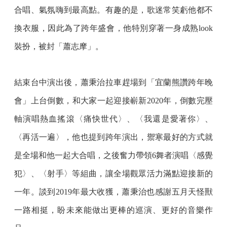
合唱、氣氛嗨到最高點。有趣的是，歌迷常笑虧他都不
換衣服，因此為了跨年盛會，他特別穿著一身成熟look
裝扮，被封「蕭志摩」。
結束台中演出後，蕭秉治拉車趕場到「宜蘭熊讚跨年晚
會」上台倒數，和大家一起迎接嶄新2020年，倒數完壓
軸演唱熱血搖滾〈痛快世代〉、〈我還是愛著你〉、
〈再活一遍〉，他也提到跨年演出，禦寒最好的方式就
是全場和他一起大合唱，之後奮力帶領6舞者演唱〈感覺
犯〉、〈射手〉等組曲，讓全場觀眾活力滿點迎接新的
一年。談到2019年最大收獲，蕭秉治也感謝五月天怪獸
一路相挺，盼未來能做出更棒的巡演、更好的音樂作