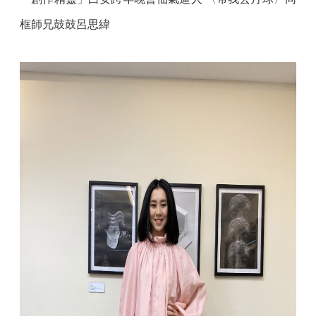
框師兄鼓鼓呂思緯