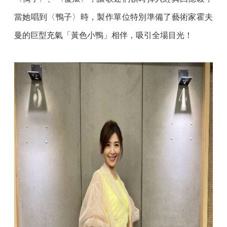
當她唱到〈鴨子〉時，製作單位特別準備了藝術家霍夫
曼的巨型充氣「黃色小鴨」相伴，吸引全場目光！