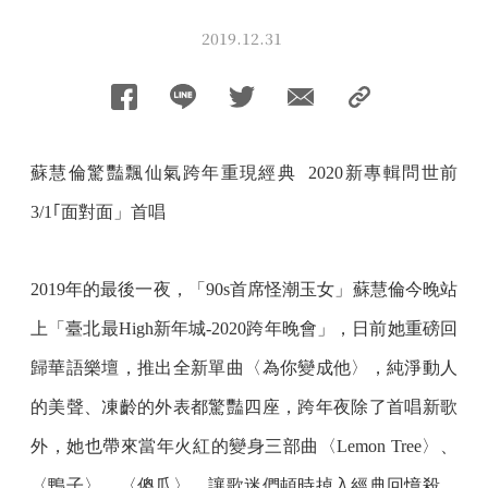
2019.12.31
蘇慧倫驚豔飄仙氣跨年重現經典 2020新專輯問世前
3/1｢面對面」首唱
2019年的最後一夜，「90s首席怪潮玉女」蘇慧倫今晚站
上「臺北最High新年城-2020跨年晚會」，日前她重磅回
歸華語樂壇，推出全新單曲〈為你變成他〉，純淨動人
的美聲、凍齡的外表都驚豔四座，跨年夜除了首唱新歌
外，她也帶來當年火紅的變身三部曲〈Lemon Tree〉、
〈鴨子〉、〈傻瓜〉，讓歌迷們頓時掉入經典回憶殺，