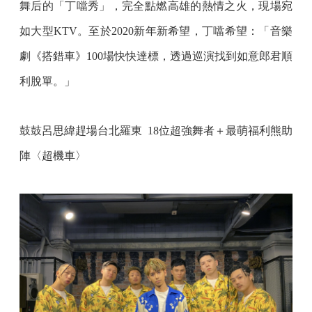
舞后的「丁噹秀」，完全點燃高雄的熱情之火，現場宛
如大型KTV。至於2020新年新希望，丁噹希望：「音樂
劇《搭錯車》100場快快達標，透過巡演找到如意郎君順
利脫單。」
鼓鼓呂思緯趕場台北羅東 18位超強舞者＋最萌福利熊助
陣〈超機車〉