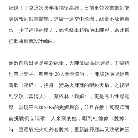
紀錄！丁噹這次跨年夜獨留高雄，日前更兢兢業業到健
身房報到鍛鍊體能，連續一週空中瑜珈，絲毫不放過自
己，少了趕場的壓力，她也祭出超強演出陣容，為此還
把歌曲重新設計編曲。
倒數前演出更是精彩絕倫，大陣仗回高雄演唱，丁噹特
別帶上樂手、舞者等 20人黃金陣容，一開場她演唱經典
嗨歌〈夜貓〉，搖身一變為火辣辣的唱跳天后，之後唱
到李玟〈真情人〉、蔡依林〈舞孃〉，更是秀出性感電
臀，展現平常練Salsa的嫵媚舞姿，並且在數十萬觀眾面
前挑戰倒立唱歌，人來瘋的她，唱到杜德偉〈脫掉〉
時，更霸氣把火紅外套脫掉，重新詮釋經典又致敬舞王