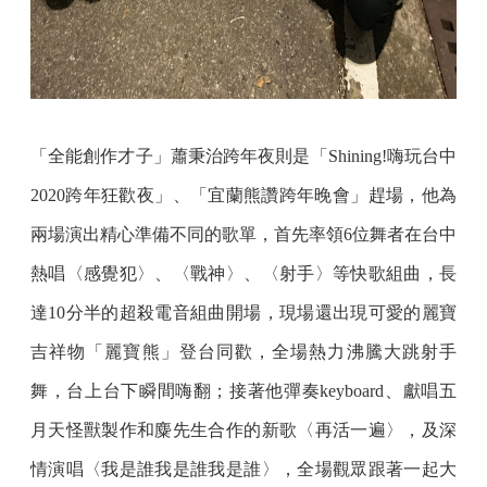
「全能創作才子」蕭秉治跨年夜則是「Shining!嗨玩台中
2020跨年狂歡夜」、「宜蘭熊讚跨年晚會」趕場，他為
兩場演出精心準備不同的歌單，首先率領6位舞者在台中
熱唱〈感覺犯〉、〈戰神〉、〈射手〉等快歌組曲，長
達10分半的超殺電音組曲開場，現場還出現可愛的麗寶
吉祥物「麗寶熊」登台同歡，全場熱力沸騰大跳射手
舞，台上台下瞬間嗨翻；接著他彈奏keyboard、獻唱五
月天怪獸製作和麋先生合作的新歌〈再活一遍〉，及深
情演唱〈我是誰我是誰我是誰〉，全場觀眾跟著一起大