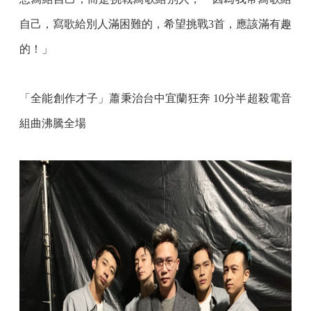
自己，寫歌給別人滿困難的，希望挑戰3首，應該滿有趣
的！」
「全能創作才子」蕭秉治台中宜蘭狂奔 10分半超殺電音
組曲沸騰全場