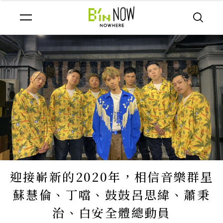
迎接嶄新的2020年，相信音樂群星
蘇慧倫、丁噹、鼓鼓呂思緯、蕭秉
治、白安全體總動員