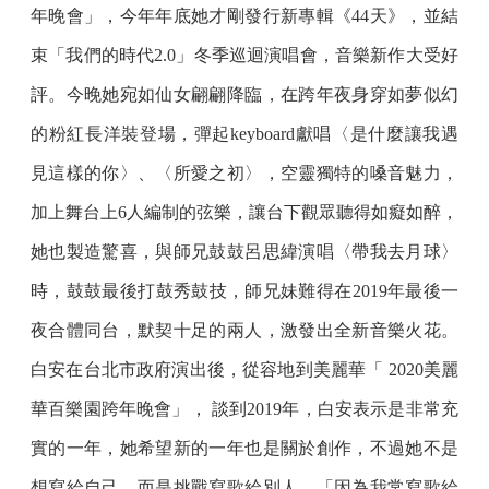
年晚會」，今年年底她才剛發行新專輯《44天》，並結
束「我們的時代2.0」冬季巡迴演唱會，音樂新作大受好
評。今晚她宛如仙女翩翩降臨，在跨年夜身穿如夢似幻
的粉紅長洋裝登場，彈起keyboard獻唱〈是什麼讓我遇
見這樣的你〉、〈所愛之初〉，空靈獨特的嗓音魅力，
加上舞台上6人編制的弦樂，讓台下觀眾聽得如癡如醉，
她也製造驚喜，與師兄鼓鼓呂思緯演唱〈帶我去月球〉
時，鼓鼓最後打鼓秀鼓技，師兄妹難得在2019年最後一
夜合體同台，默契十足的兩人，激發出全新音樂火花。
白安在台北市政府演出後，從容地到美麗華「 2020美麗
華百樂園跨年晚會」， 談到2019年，白安表示是非常充
實的一年，她希望新的一年也是關於創作，不過她不是
想寫給自己，而是挑戰寫歌給別人，「因為我常寫歌給