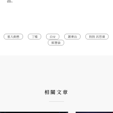
品。
藝人動態
丁噹
白安
蕭秉治
鼓鼓 呂思緯
蘇慧倫
相關文章