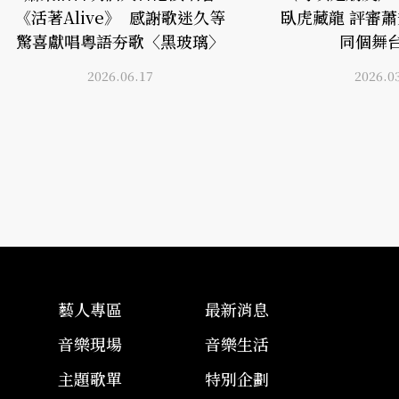
《活著Alive》 感謝歌迷久等
臥虎藏龍 評審
驚喜獻唱粵語夯歌〈黑玻璃〉
同個舞
2026.06.17
2026.0
藝人專區
最新消息
音樂現場
音樂生活
主題歌單
特別企劃