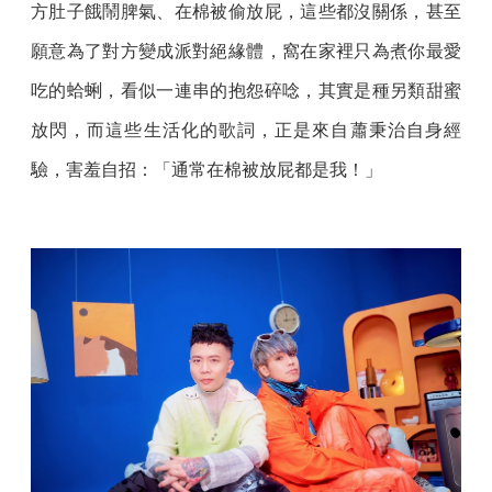
方肚子餓鬧脾氣、在棉被偷放屁，這些都沒關係，甚至
願意為了對方變成派對絕緣體，窩在家裡只為煮你最愛
吃的蛤蜊，看似一連串的抱怨碎唸，其實是種另類甜蜜
放閃，而這些生活化的歌詞，正是來自蕭秉治自身經
驗，害羞自招：「通常在棉被放屁都是我！」