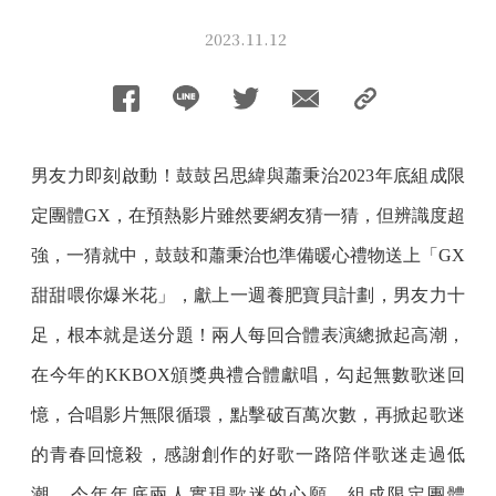
2023.11.12
男友力即刻啟動！鼓鼓呂思緯與蕭秉治2023年底組成限
定團體GX，在預熱影片雖然要網友猜一猜，但辨識度超
強，一猜就中，鼓鼓和蕭秉治也準備暖心禮物送上「GX
甜甜喂你爆米花」，獻上一週養肥寶貝計劃，男友力十
足，根本就是送分題！兩人每回合體表演總掀起高潮，
在今年的KKBOX頒獎典禮合體獻唱，勾起無數歌迷回
憶，合唱影片無限循環，點擊破百萬次數，再掀起歌迷
的青春回憶殺，感謝創作的好歌一路陪伴歌迷走過低
潮，今年年底兩人實現歌迷的心願，組成限定團體