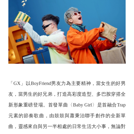
「GX」以BoyFriend男友力為主要精神，當女生的好男
友，當男生的好兄弟，打造高彩度造型、多巴胺穿搭全
新形象重磅登場。首發單曲〈Baby Girl〉是首融合Trap
元素的節奏歌曲，由鼓鼓與蕭秉治聯手創作的全新單
曲，靈感來自與另一半相處的日常生活大小事，無論對