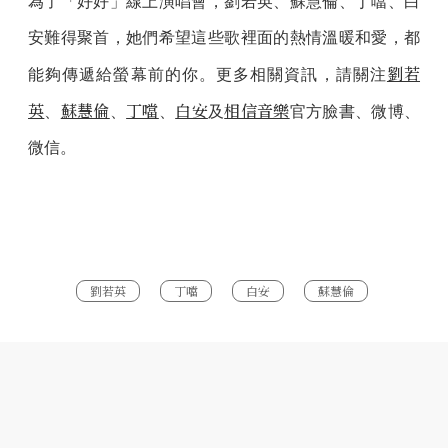
為了「好好」線上演唱會，劉若英、蘇慧倫、丁噹、白
安難得聚首，她們希望這些歌裡面的熱情溫暖和愛，都
劉若
能夠傳遞給螢幕前的你。更多相關資訊，請關注
英
蘇慧倫
丁噹
白安
相信音樂
、
、
、
及
官方臉書、微博、
微信。
劉若英
丁噹
白安
蘇慧倫