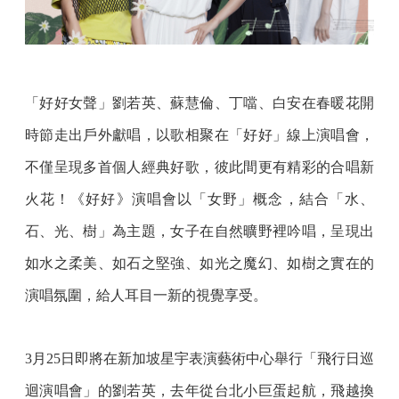
「好好女聲」劉若英、蘇慧倫、丁噹、白安在春暖花開
時節走出戶外獻唱，以歌相聚在「好好」線上演唱會，
不僅呈現多首個人經典好歌，彼此間更有精彩的合唱新
火花！《好好》演唱會以「女野」概念，結合「水、
石、光、樹」為主題，女子在自然曠野裡吟唱，呈現出
如水之柔美、如石之堅強、如光之魔幻、如樹之實在的
演唱氛圍，給人耳目一新的視覺享受。
3月25日即將在新加坡星宇表演藝術中心舉行「飛行日巡
迴演唱會」的劉若英，去年從台北小巨蛋起航，飛越換