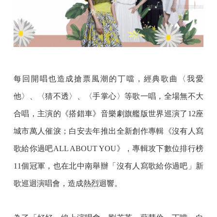
每回開唱也造成搶票風潮的丁噹，經典歌曲〈我愛
他〉、〈猜不透〉、〈手掌心〉等歌一唱，全場無不大
合唱，主演的《搭錯車》音樂劇旗艦版世界巡演了12座
城市萬人催淚；白安去年推出全新創作專輯《沒有人寫
歌給你過吧ALL ABOUT YOU》，專輯攻下數位排行榜
11個冠軍，也在北中南舉辦「沒有人寫歌給你過吧」新
歌巡迴演唱會，造成熱烈迴響。