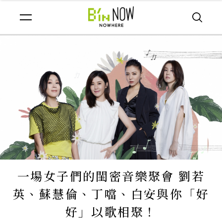
一場女子們的閨密音樂聚會 劉若
英、蘇慧倫、丁噹、白安與你「好
好」以歌相聚！