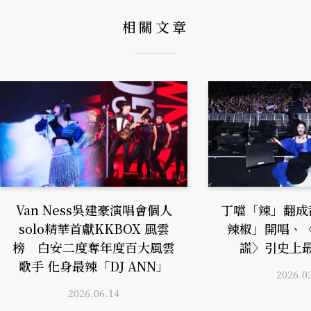
相關文章
Van Ness吳建豪演唱會個人
丁噹「辣」翻成
solo精華首獻KKBOX 風雲
辣椒」開唱、
榜 白安二度奪年度百大風雲
謊〉引史上
歌手 化身最辣「DJ ANN」
2026.0
2026.06.14