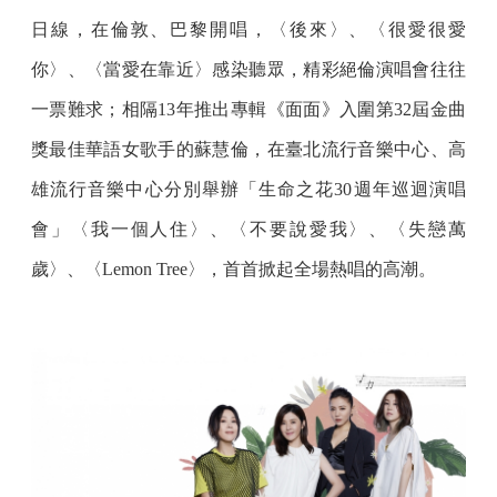
日線，在倫敦、巴黎開唱，〈後來〉、〈很愛很愛
你〉、〈當愛在靠近〉感染聽眾，精彩絕倫演唱會往往
一票難求；相隔13年推出專輯《面面》入圍第32屆金曲
獎最佳華語女歌手的蘇慧倫，在臺北流行音樂中心、高
雄流行音樂中心分別舉辦「生命之花30週年巡迴演唱
會」〈我一個人住〉、〈不要說愛我〉、〈失戀萬
歲〉、〈Lemon Tree〉，首首掀起全場熱唱的高潮。