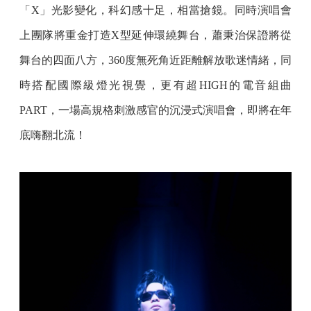
「X」光影變化，科幻感十足，相當搶鏡。同時演唱會
上團隊將重金打造X型延伸環繞舞台，蕭秉治保證將從
舞台的四面八方，360度無死角近距離解放歌迷情緒，同
時搭配國際級燈光視覺，更有超HIGH的電音組曲
PART，一場高規格刺激感官的沉浸式演唱會，即將在年
底嗨翻北流！