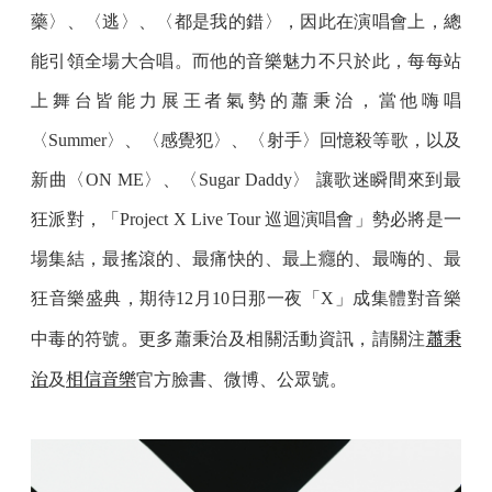
藥〉、〈逃〉、〈都是我的錯〉，因此在演唱會上，總
能引領全場大合唱。而他的音樂魅力不只於此，每每站
上舞台皆能力展王者氣勢的蕭秉治，當他嗨唱
〈Summer〉、〈感覺犯〉、〈射手〉回憶殺等歌，以及
新曲〈ON ME〉、〈Sugar Daddy〉 讓歌迷瞬間來到最
狂派對，「Project X Live Tour 巡迴演唱會」勢必將是一
場集結，最搖滾的、最痛快的、最上癮的、最嗨的、最
狂音樂盛典，期待12月10日那一夜「X」成集體對音樂
蕭秉
中毒的符號。更多蕭秉治及相關活動資訊，請關注
治
相信音樂
及
官方臉書、微博、公眾號。