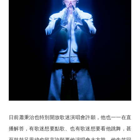
日前蕭秉治也特別開放歌迷演唱會許願，他也一一在直
播解答，有歌迷想要點歌、也有歌迷想要看他跳舞，甚
至鼓鼓呂思緯也留言許願要他演唱會大方脫，他先笑回