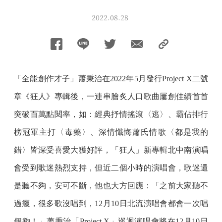
2022.08.28
「全能創作才子」蕭秉治在2022年5月發行Project X二號
章《狂人》專輯後，一連串膾炙人口歌曲屢創佳績首首
突破百萬點閱率，如：經典抒情搖滾〈逃〉、霸佔排行
榜冠軍主打〈毒藥〉、深情懺悔蕭氏情歌〈都是我的
錯〉皆深受喜愛大獲好評，「狂人」新專輯北中南演唱
會受到歌迷熱烈支持，但近二個小時的演唱會，歌迷還
是聽不夠，安可不斷，他也大方回應：「之前大家聽不
過癮，很多歌沒唱到，12月10日北流演唱會都會一次唱
個夠！」蕭秉治「Project X」巡迴演唱會將在12月10日