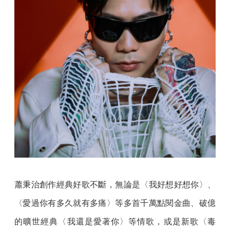
蕭秉治創作經典好歌不斷，無論是〈我好想好想你〉、
〈愛過你有多久就有多痛〉等多首千萬點閱金曲、破億
的曠世經典〈我還是愛著你〉等情歌，或是新歌〈毒