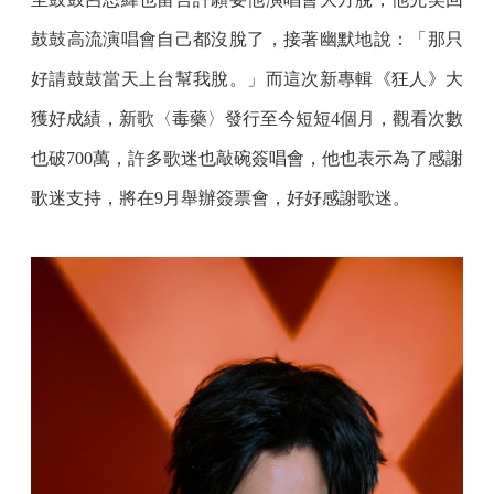
鼓鼓高流演唱會自己都沒脫了，接著幽默地說：「那只
好請鼓鼓當天上台幫我脫。」而這次新專輯《狂人》大
獲好成績，新歌〈毒藥〉發行至今短短4個月，觀看次數
也破700萬，許多歌迷也敲碗簽唱會，他也表示為了感謝
歌迷支持，將在9月舉辦簽票會，好好感謝歌迷。