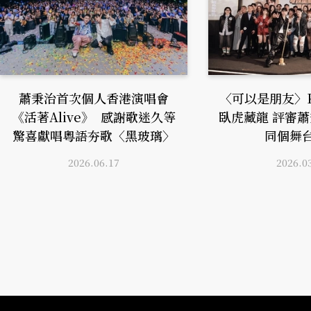
蕭秉治首次個人香港演唱會
〈可以是朋友〉
《活著Alive》 感謝歌迷久等
臥虎藏龍 評審
驚喜獻唱粵語夯歌〈黑玻璃〉
同個舞
2026.06.17
2026.0