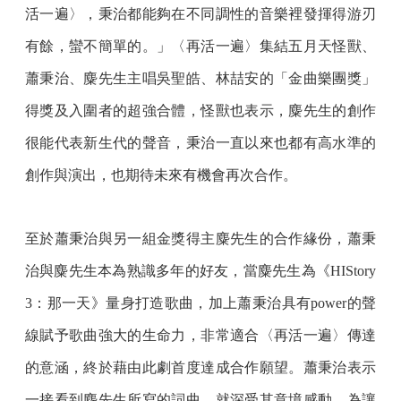
活一遍〉，秉治都能夠在不同調性的音樂裡發揮得游刃
有餘，蠻不簡單的。」〈再活一遍〉集結五月天怪獸、
蕭秉治、麋先生主唱吳聖皓、林喆安的「金曲樂團獎」
得獎及入圍者的超強合體，怪獸也表示，麋先生的創作
很能代表新生代的聲音，秉治一直以來也都有高水準的
創作與演出，也期待未來有機會再次合作。
至於蕭秉治與另一組金獎得主麋先生的合作緣份，蕭秉
治與麋先生本為熟識多年的好友，當麋先生為《HIStory
3：那一天》量身打造歌曲，加上蕭秉治具有power的聲
線賦予歌曲強大的生命力，非常適合〈再活一遍〉傳達
的意涵，終於藉由此劇首度達成合作願望。蕭秉治表示
一接看到麋先生所寫的詞曲，就深受其意境感動，為讓