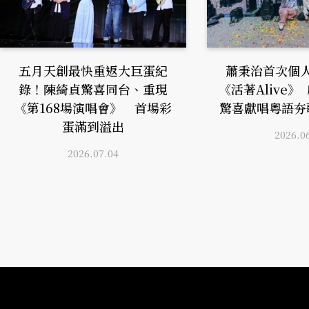
五月天創最快重返大巨蛋紀
蕭秉治首次個
錄！陳綺貞驚喜同台、重現
《活著Alive
《第168場演唱會》 首場彩
驚喜獻唱粵語夯
蛋滿到溢出
2026.0
2026.07.04