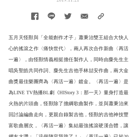
五月天怪獸與「全能創作才子」蕭秉治雙王組合大快人
心的搖滾之作〈痛快世代〉，兩人再次合作新曲〈再活
一遍〉，由怪獸情義相挺擔任製作人，同時由麋先生主
唱吳聖皓共同作詞、麋先生吉他手林喆安作曲，兩大金
曲獎最佳樂團齊為〈再活一遍〉鍍金。〈再活一遍〉是
為LINE TV熱播BL劇《HIStory 3：那一天》量身打造最
火熱的片頭曲，怪獸除了擔綱歌曲製作，並與蕭秉治來
回討論編曲走向，更親自錄製吉他，怪獸的吉他神技豐
富歌曲層次，〈再活一遍〉集結最強搖滾硬漢合體，讓
網友大讚：「這個陣容我跪了！」〈再活一遍〉已於20