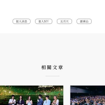
藝人消息
藝人MV
五月天
蕭秉治
相關文章