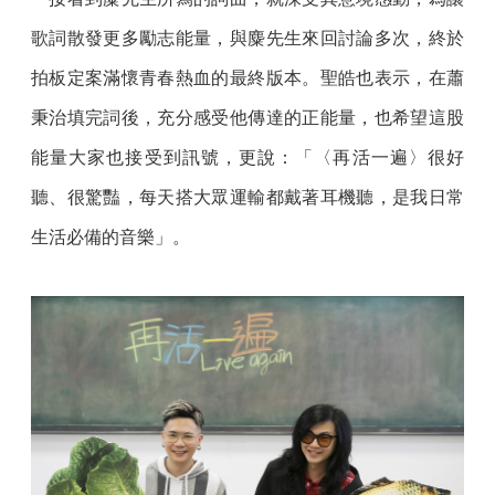
歌詞散發更多勵志能量，與麋先生來回討論多次，終於
拍板定案滿懷青春熱血的最終版本。聖皓也表示，在蕭
秉治填完詞後，充分感受他傳達的正能量，也希望這股
能量大家也接受到訊號，更說：「〈再活一遍〉很好
聽、很驚豔，每天搭大眾運輸都戴著耳機聽，是我日常
生活必備的音樂」。