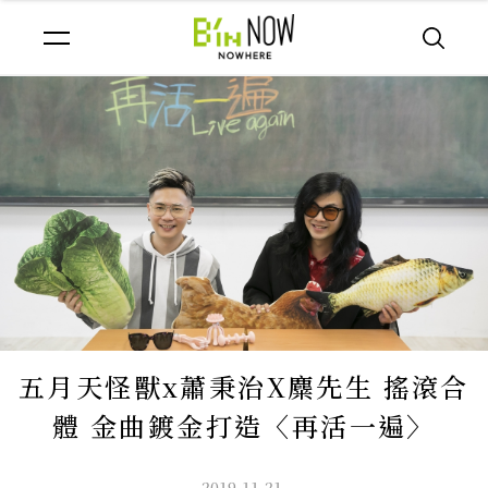
五月天怪獸x蕭秉治X麋先生 搖滾合
體 金曲鍍金打造〈再活一遍〉
2019.11.21