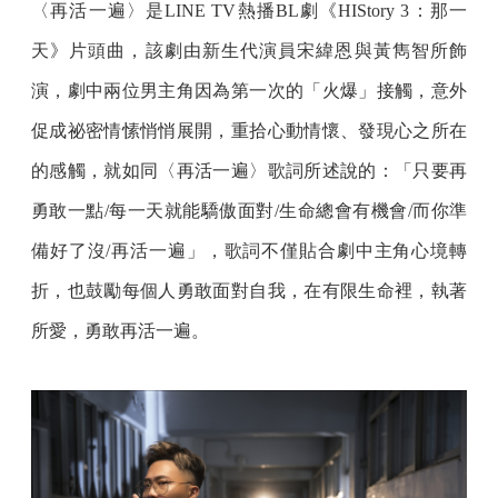
〈再活一遍〉是LINE TV熱播BL劇《HIStory 3：那一
天》片頭曲，該劇由新生代演員宋緯恩與黃雋智所飾
演，劇中兩位男主角因為第一次的「火爆」接觸，意外
促成祕密情愫悄悄展開，重拾心動情懷、發現心之所在
的感觸，就如同〈再活一遍〉歌詞所述說的：「只要再
勇敢一點/每一天就能驕傲面對/生命總會有機會/而你準
備好了沒/再活一遍」，歌詞不僅貼合劇中主角心境轉
折，也鼓勵每個人勇敢面對自我，在有限生命裡，執著
所愛，勇敢再活一遍。