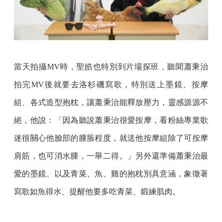
當天拍攝MV時，聖皓也特別到片場探班，聽聞蕭秉治
拍完MV後就要去洛杉磯寫歌，特別送上墨鏡、按摩
組、各式造型抱枕，讓蕭秉治能釋放壓力，靈感源源不
絕，他說：「因為聽說蕭秉治很愛按摩，看粉絲專業歌
迷很關心他臉部的腫脹程度，就送他按摩組除了可按摩
肩筋，也可消水腫，一舉二得。」另外還準備蕭秉治最
愛的墨鏡、以及青菜、魚、雞的抱枕別具意涵，象徵著
寫歌如魚得水、提醒他要多吃青菜、鍛練肌肉。