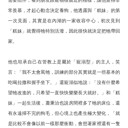
需要陪伴，看到朋友跟寵物很親近的模樣，讓他覺得非
常羨慕，才起心動念決定養狗，他透露與「糕妹」的第
一次見面，其實是在內湖的一家收容中心，初次見到
「糕妹」就覺得牠特別活潑，因此很快就決定把牠帶回
家。
他也坦承自己在管教上是屬於「寵溺型」的主人，笑
言：「我不太會罵牠，訓練的部分其實就是一些基本的
吃喝拉撒和握手坐下。」還寵溺似地說：「沒有什麼希
望牠改進的，只希望一直快快樂樂長大就好。」和「糕
妹」一起生活後，蕭秉治也說房間裡多了牠的床位，還
有永遠掃不完的狗毛，但心境上也產生極大變化，「就
是比較不會像以前一樣那麼衝動，會想著家裡還有一隻