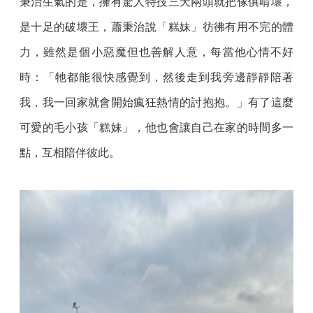
秉治生氣的是，擁有驚人特技三天兩頭就把傢俱啃壞，
是十足的破壞王，蕭秉治說「糕妹」彷彿有用不完的體
力，雖然是個小惡魔但也善解人意，每當他心情不好
時：「牠都能很快感覺到，然後走到我旁邊靜靜陪著
我，我一回家就會開始瘋狂熱情的討抱抱。」有了這麼
可愛的毛小孩「糕妹」，他也會讓自己在家的時間多一
點，互相陪伴彼此。