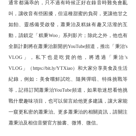
通常都滿乖的，只不過有時候正好在錄音時難免會亂
叫，讓收音有些困擾，但這種甜蜜的負荷，更讓他甘之
如飴、靈感備受啟發，蕭秉治及糕妹有趣又活潑的互
動，請鎖定「糕秉Woo」系列影片；除此之外，他也有
全新計劃將在蕭秉治新開的YouTube頻道，推出「秉治's
VLOG」，私下也是吃貨的他，將透過「秉治's
VLOG」（https://bit.ly/YTXiao）和大家分享美食及生活
紀錄，例如：美食嚐鮮試吃、隨興彈唱、特殊挑戰等
等，記得訂閱蕭秉治YouTube頻道，如果歌迷想看他挑
戰什麼趣味項目，也可以留言給他更多建議，讓大家能
一窺更私密的蕭秉治。更多蕭秉治的相關資訊，請關注
蕭秉治及相信音樂官方臉書、微博、微信。