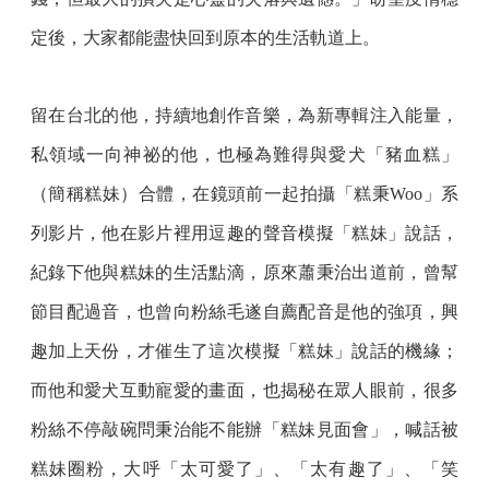
定後，大家都能盡快回到原本的生活軌道上。
留在台北的他，持續地創作音樂，為新專輯注入能量，
私領域一向神祕的他，也極為難得與愛犬「豬血糕」
（簡稱糕妹）合體，在鏡頭前一起拍攝「糕秉Woo」系
列影片，他在影片裡用逗趣的聲音模擬「糕妹」說話，
紀錄下他與糕妹的生活點滴，原來蕭秉治出道前，曾幫
節目配過音，也曾向粉絲毛遂自薦配音是他的強項，興
趣加上天份，才催生了這次模擬「糕妹」說話的機緣；
而他和愛犬互動寵愛的畫面，也揭秘在眾人眼前，很多
粉絲不停敲碗問秉治能不能辦「糕妹見面會」，喊話被
糕妹圈粉，大呼「太可愛了」、「太有趣了」、「笑