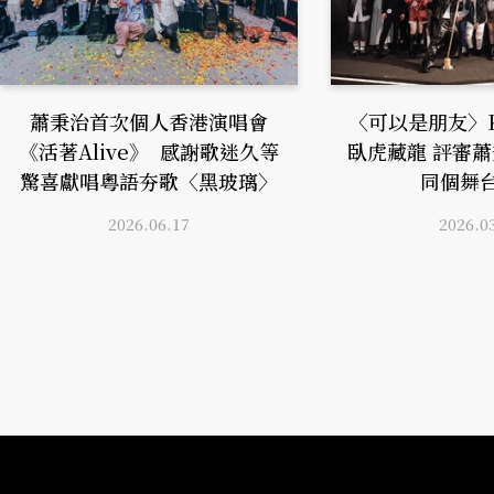
蕭秉治首次個人香港演唱會
〈可以是朋友〉
《活著Alive》 感謝歌迷久等
臥虎藏龍 評審
驚喜獻唱粵語夯歌〈黑玻璃〉
同個舞
2026.06.17
2026.0