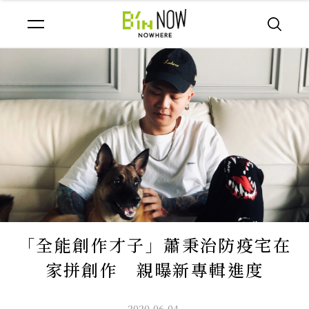
「全能創作才子」蕭秉治防疫宅在
家拼創作 親曝新專輯進度
2020.06.04