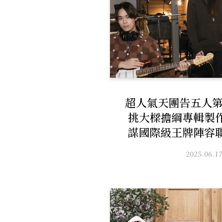
超人氣天團告五人第
挑大樑擔綱專輯製
謀國際級王牌陣容
升級版新樂風 化
2025.06.1
再創華語樂壇