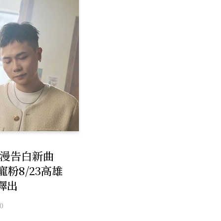
浪漫告白新曲
寵粉8/23高雄
釋出
0