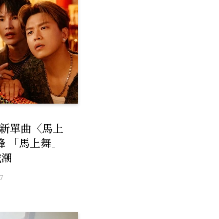
！新單曲〈馬上
峰 「馬上舞」
戰潮
7