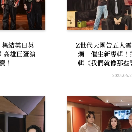
 5〉集結美日英
Z世代天團告五人
 高雄巨蛋演
燭 催生新專輯！
賣！
輯《我們就像那些
7/8數位發行、7/
6
2025.06.2
行！