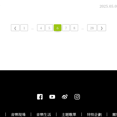
最催淚M
0
2025.05.0
❮
1
...
4
5
6
7
8
...
28
❯
息
音樂現場
音樂生活
主題歌單
特別企劃
關