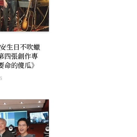
雲安生日不吹蠟
第四張創作專
要命的傻瓜》
25雙版本全面發
5