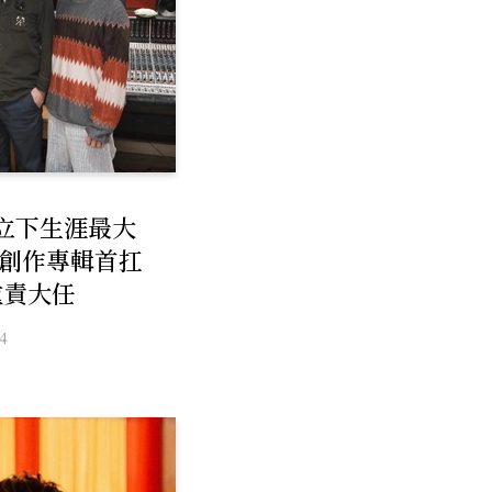
立下生涯最大
新創作專輯首扛
重責大任
4