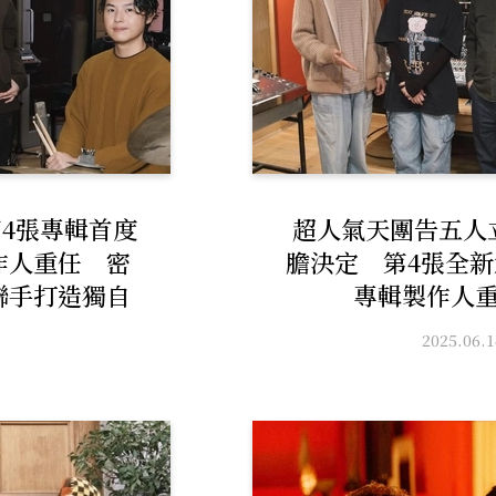
4張專輯首度
超人氣天團告五人
作人重任 密
膽決定 第4張全
聯手打造獨自
專輯製作人
搖滾樂為語言
2025.06.1
7
新里程碑