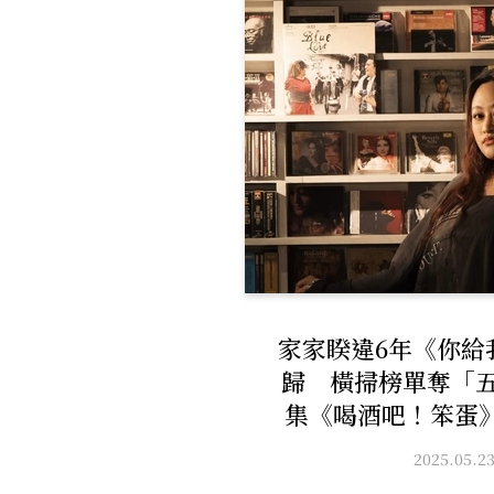
家家睽違6年《你給
歸 橫掃榜單奪「五
集《喝酒吧！笨蛋
2025.05.2