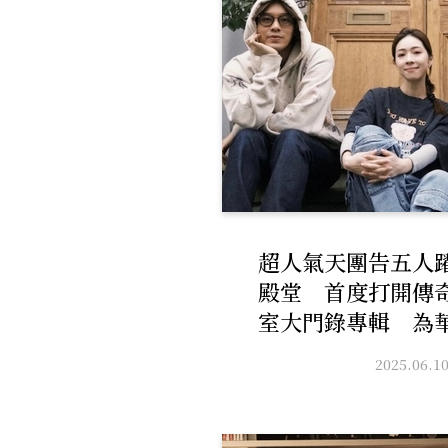
超人氣天團告五人
殿堂 首度打開傳
室大門錄專輯 為
下嶄新一
2025.06.1