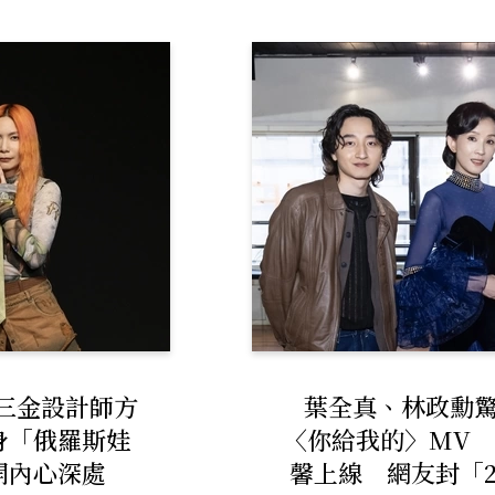
攜手三金設計師方
葉全真、林政勳
身「俄羅斯娃
〈你給我的〉MV
開內心深處
馨上線 網友封「2