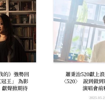
我的》強勢回
蕭秉治520獻上
冠王」 為影
〈520〉 說到做到
》獻聲掀期待
演唱會前
3
2025.05.2