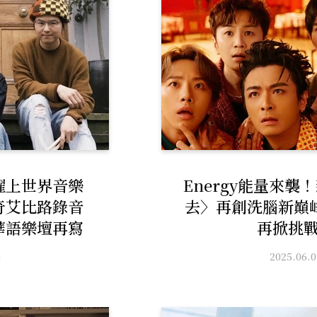
躍上世界音樂
Energy能量來襲
奇艾比路錄音
去〉再創洗腦新巔
華語樂壇再寫
再掀挑
頁
2025.06.0
0