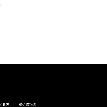
V」
9
於我們
相信購物網