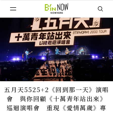
五月天5525+2《回到那一天》演唱
會 與你回顧《十萬青年站出來》
巡迴演唱會 重現《愛情萬歲》專