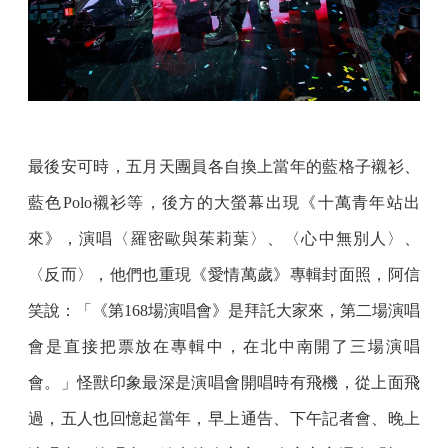
最後安可時，五月天團員各自換上當年的藍格子襯衫、
藍色Polo襯衫等，後方的大螢幕出現《十萬青年站出
來》，演唱〈羅密歐與茱莉葉〉、〈心中無別人〉、
〈反而〉，他們也重現《愛情萬歲》專輯封面照，阿信
笑說：「《第168場演唱會》是拜託大家來，第二場演唱
會是直接把票放在專輯中，在北中南開了三場演唱
會。」怪獸印象最深是演唱會開唱時有飛機，從上面飛
過，五人也回憶起當年，早上通告、下午記者會、晚上