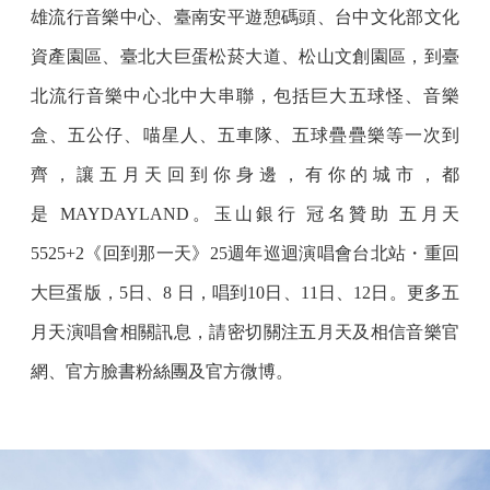
雄流行音樂中心、臺南安平遊憩碼頭、台中文化部文化
資產園區、臺北大巨蛋松菸大道、松山文創園區，到臺
北流行音樂中心北中大串聯，包括巨大五球怪、音樂
盒、五公仔、喵星人、五車隊、五球疊疊樂等一次到
齊，讓五月天回到你身邊，有你的城市，都
是 MAYDAYLAND。玉山銀行 冠名贊助 五月天
5525+2《回到那一天》25週年巡迴演唱會台北站・重回
大巨蛋版，5日、8 日，唱到10日、11日、12日。更多五
月天演唱會相關訊息，請密切關注五月天及相信音樂官
網、官方臉書粉絲團及官方微博。