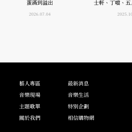
蛋滿到溢出
士軒、丁噹、五
2026.07.04
2025.1
藝人專區
最新消息
音樂現場
音樂生活
主題歌單
特別企劃
關於我們
相信購物網