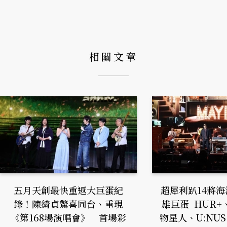
相關文章
五月天創最快重返大巨蛋紀
超犀利趴14將
錄！陳綺貞驚喜同台、重現
雄巨蛋 HUR+
《第168場演唱會》 首場彩
物星人、U:NU