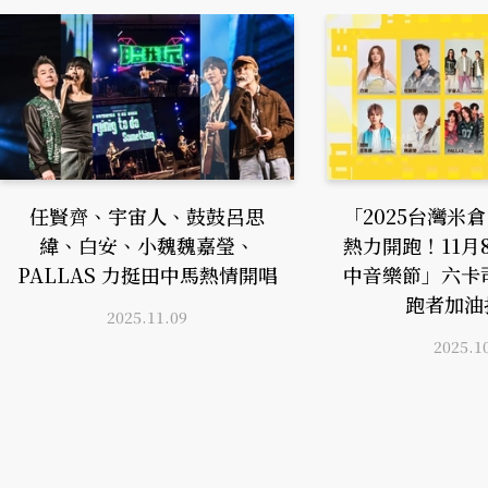
任賢齊、宇宙人、鼓鼓呂思
「2025台灣米
緯、白安、小魏魏嘉瑩、
熱力開跑！11月
PALLAS 力挺田中馬熱情開唱
中音樂節」六卡
跑者加油
2025.11.09
2025.1