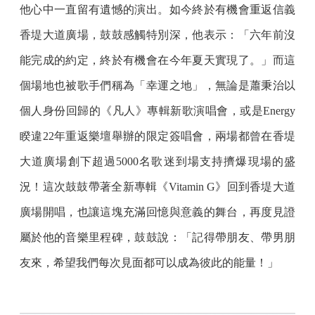
他心中一直留有遺憾的演出。如今終於有機會重返信義
香堤大道廣場，鼓鼓感觸特別深，他表示：「六年前沒
能完成的約定，終於有機會在今年夏天實現了。」而這
個場地也被歌手們稱為「幸運之地」，無論是蕭秉治以
個人身份回歸的《凡人》專輯新歌演唱會，或是Energy
睽違22年重返樂壇舉辦的限定簽唱會，兩場都曾在香堤
大道廣場創下超過5000名歌迷到場支持擠爆現場的盛
況！這次鼓鼓帶著全新專輯《Vitamin G》回到香堤大道
廣場開唱，也讓這塊充滿回憶與意義的舞台，再度見證
屬於他的音樂里程碑，鼓鼓說：「記得帶朋友、帶男朋
友來，希望我們每次見面都可以成為彼此的能量！」