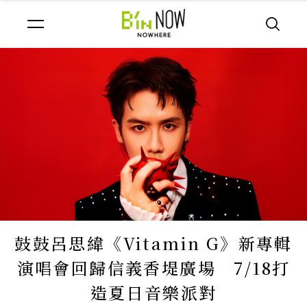
鼓鼓呂思緯《Vitamin G》新專輯
演唱會回歸信義香堤廣場 7/18打
造夏日音樂派對