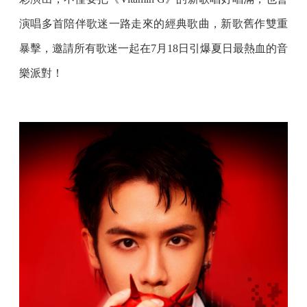
演唱多首陪伴歌迷一路走來的經典歌曲，新歌舊作雙重
暴擊，邀請所有歌迷一起在7月18日引爆夏日最熱血的音
樂派對！