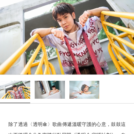
除了透過〈透明傘〉歌曲傳遞溫暖守護的心意，鼓鼓這