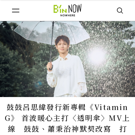
鼓鼓呂思緯發行新專輯《Vitamin
G》 首波暖心主打〈透明傘〉MV上
線 鼓鼓、蕭秉治神默契改寫 打