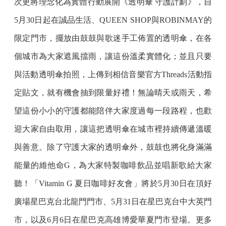
次更將理念化為實體行動展開《透明傘 守護計劃》，自
5月30日起在誠品生活、QUEEN SHOP與ROBINMAY的
限定門市，擺放由鼓鼓與歌迷手工佈置的透明傘，在各
個城市為大家遮風擋雨，讓這份溫柔實體化；並且只要
與活動透明傘拍照，上傳到相信音樂官方Threads活動指
定貼文，就有機會抽到限量好禮！無論晴天或雨天，希
望這份小小的守護都能陪伴大家度過每一段路程，也歡
迎大家自由取用，讓這把透明傘在城市裡持續傳遞溫暖
與善意。除了守護大家的透明傘外，鼓鼓也將化身滿滿
能量的維他命G，為大家特製咖啡飲品並唱新歌給大家
聽！「Vitamin G 夏日咖啡好友會」將於5月30日在頂好
廣場星巴克台北龍門門市、5月31日在星巴克台中大英門
市，以及6月6日在星巴克高雄博愛華夏門市登場。更多