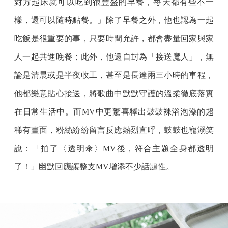
對方起床就可以吃到很豐盛的早餐，每天都有些不一
樣，還可以隨時點餐。」除了早餐之外，他也認為一起
吃飯是很重要的事，只要時間允許，都會盡量回家與家
人一起共進晚餐；此外，他還自封為「接送魔人」，無
論是清晨或是半夜收工，甚至是長達兩三小時的車程，
他都樂意貼心接送，將歌曲中默默守護的溫柔徹底落實
在日常生活中。而MV中更驚喜釋出鼓鼓裸浴泡澡的超
稀有畫面，粉絲紛紛留言反應熱烈直呼，鼓鼓也寵溺笑
說：「拍了〈透明傘〉MV後，符合主題全身都透明
了！」幽默回應讓整支MV增添不少話題性。