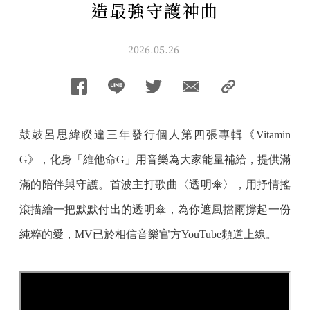
造最強守護神曲
2026.05.26
鼓鼓呂思緯睽違三年發行個人第四張專輯《Vitamin
G》，化身「維他命G」用音樂為大家能量補給，提供滿
滿的陪伴與守護。首波主打歌曲〈透明傘〉，用抒情搖
滾描繪一把默默付出的透明傘，為你遮風擋雨撐起一份
純粹的愛，MV已於相信音樂官方YouTube頻道上線。