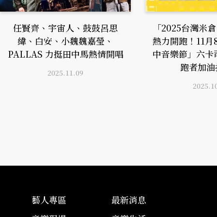
任賢齊、宇宙人、鼓鼓呂思
「2025台灣米
緯、白安、小魏魏嘉瑩、
熱力開跑！11月
PALLAS 力挺田中馬熱情開唱
中音樂節」六卡
跑者加油
2025.11.09
2025.1
藝人專區
最新消息