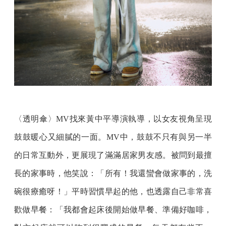
〈透明傘〉MV找來黃中平導演執導，以女友視角呈現
鼓鼓暖心又細膩的一面。MV中，鼓鼓不只有與另一半
的日常互動外，更展現了滿滿居家男友感。被問到最擅
長的家事時，他笑說：「所有！我還蠻會做家事的，洗
碗很療癒呀！」平時習慣早起的他，也透露自己非常喜
歡做早餐：「我都會起床後開始做早餐、準備好咖啡，