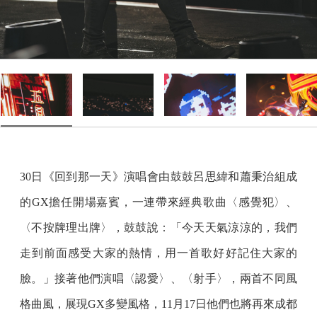
30日《回到那一天》演唱會由鼓鼓呂思緯和蕭秉治組成
的GX擔任開場嘉賓，一連帶來經典歌曲〈感覺犯〉、
〈不按牌理出牌〉，鼓鼓說：「今天天氣涼涼的，我們
走到前面感受大家的熱情，用一首歌好好記住大家的
臉。」接著他們演唱〈認愛〉、〈射手〉，兩首不同風
格曲風，展現GX多變風格，11月17日他們也將再來成都