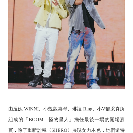
由溫妮 WINNI、小魏魏嘉瑩、琳誼 Ring、小V郁采真所
組成的「BOOM！怪物星人」擔任最後一場的開場嘉
賓，除了重新詮釋〈SHERO〉展現女力本色，她們還特