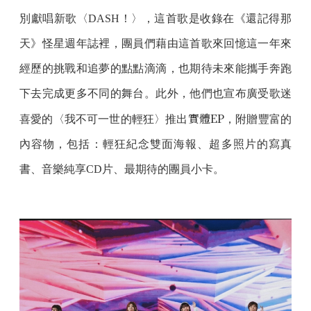
別獻唱新歌〈DASH！〉，這首歌是收錄在《還記得那
天》怪星週年誌裡，團員們藉由這首歌來回憶這一年來
經歷的挑戰和追夢的點點滴滴，也期待未來能攜手奔跑
下去完成更多不同的舞台。此外，他們也宣布廣受歌迷
實體EP
喜愛的〈我不可一世的輕狂〉推出
，附贈豐富的
內容物，包括：輕狂紀念雙面海報、超多照片的寫真
書、音樂純享CD片、最期待的團員小卡。