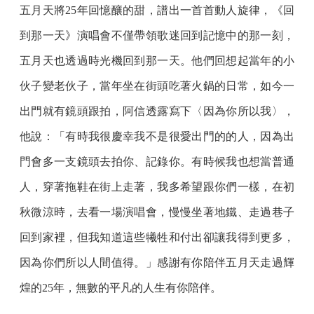
五月天將25年回憶釀的甜，譜出一首首動人旋律，《回
到那一天》演唱會不僅帶領歌迷回到記憶中的那一刻，
五月天也透過時光機回到那一天。他們回想起當年的小
伙子變老伙子，當年坐在街頭吃著火鍋的日常，如今一
出門就有鏡頭跟拍，阿信透露寫下〈因為你所以我〉，
他說：「有時我很慶幸我不是很愛出門的的人，因為出
門會多一支鏡頭去拍你、記錄你。有時候我也想當普通
人，穿著拖鞋在街上走著，我多希望跟你們一樣，在初
秋微涼時，去看一場演唱會，慢慢坐著地鐵、走過巷子
回到家裡，但我知道這些犧牲和付出卻讓我得到更多，
因為你們所以人間值得。」感謝有你陪伴五月天走過輝
煌的25年，無數的平凡的人生有你陪伴。