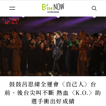
鼓鼓呂思緯全運會〈自己人〉台
前、後台尖叫不斷 熱血〈K.O.〉助
選手衝出好成績