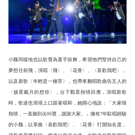
小魏同樣地也以歌聲為選手鼓舞，希望他們堅持自己的
夢想往前飛，演唱〈飛〉、〈花香〉、〈喜歡我吧〉，
以及新歌〈年輕是一種罪〉，也帶來翻唱歌曲告五人的
〈披星戴月的想你〉，台下觀眾熱情回應，演唱新歌
時，歌迷也琅琅上口跟著唱和，她開心地說：「大家很
熱情，一直聽到尖叫聲，謝謝大家。」擁有7年駐唱經驗
的小魏，以單曲〈喜歡我吧〉、〈花香〉打開知名度，