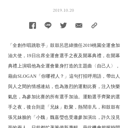
2019.10.20
「全創作唱跳歌手」鼓鼓呂思緯擔任2019桃園全運會加
油大使，19日出席全運會選手之夜及開幕典禮，在開幕
典禮上演唱他為全運會量身打造的主題曲〈自己人〉，
藉由SLOGAN「你哪裡人？」這句打招呼用語，帶出人
與人之間的情感連結，也為激烈的運動比賽，注入快樂
氣息，為參加比賽的所有選手加油。運動選手齊聚的選
手之夜，後台則是「兄妹」歡聚，熱鬧非凡，和鼓鼓有
張兄妹臉的「小魏」魏嘉瑩也受邀參加演出，許久沒見
面的兩人，日前都忙著籌備新專輯，藉此機會把握時間