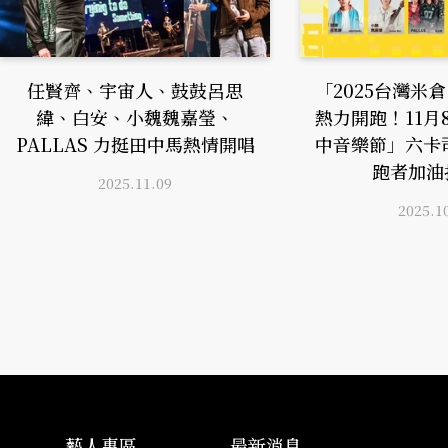
任賢齊、宇宙人、鼓鼓呂思
「2025台灣米
緯、白安、小魏魏嘉瑩、
熱力開跑！11月
PALLAS 力挺田中馬熱情開唱
中音樂節」六卡
跑者加油
2025.11.09
2025.1
藝人專區
最新消息