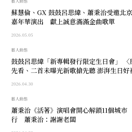
藝人動態
蘇慧倫、GX 鼓鼓呂思緯、蕭秉治受邀北
嘉年華演出 獻上誠意滿滿金曲歌單
2026.05.05
藝人動態
鼓鼓呂思緯「新專輯發行限定生日會」 〈
先看、二首未曝光新歌搶先聽 澎湃生日好
2026.04.30
藝人動態
蕭秉治《活著》演唱會開心解鎖11個城市
行 蕭秉治：謝謝老闆