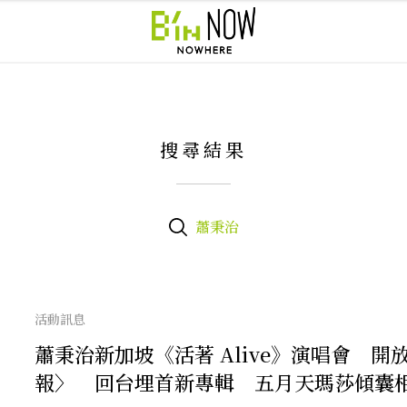
搜尋結果
蕭秉治
活動訊息
蕭秉治新加坡《活著 Alive》演唱會 
報〉 回台埋首新專輯 五月天瑪莎傾囊