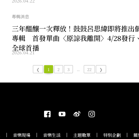
2026.04.22
專輯消息
三年醞釀一次釋放！鼓鼓呂思緯即將推出
專輯 首發單曲〈原諒我離開〉4/28發行、4
全球首播
2026.04.21
❮
1
2
3
...
22
❯
息
音樂現場
音樂生活
主題歌單
特別企劃
關