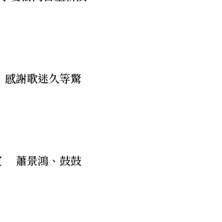
》 感謝歌迷久等驚
嘉賓 蕭景鴻、鼓鼓