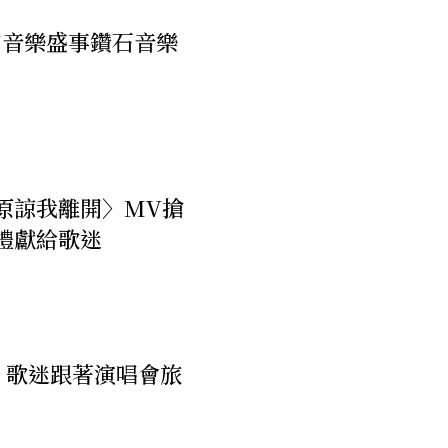
京音樂盛事鑽石音樂
原諒我離開〉MV搶
禮獻給歌迷
 歌迷跟著演唱會旅