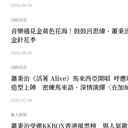
2026.08.08
活動訊息
音樂遇見金黃色花海！鼓鼓呂思緯、蕭秉
金針花季
2026.08.05
活動訊息
蕭秉治《活著 Alive》馬來西亞開唱 呼
造型上陣 密練馬來語、深情演繹〈在加
2026.07.08
藝人動態
蕭秉治受邀KKBOX香港風雲榜 與人氣