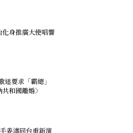
治化身推廣大使唱響
應歌迷要求「霸總」
納共和國離婚〉
歌手姜濤同台重新演