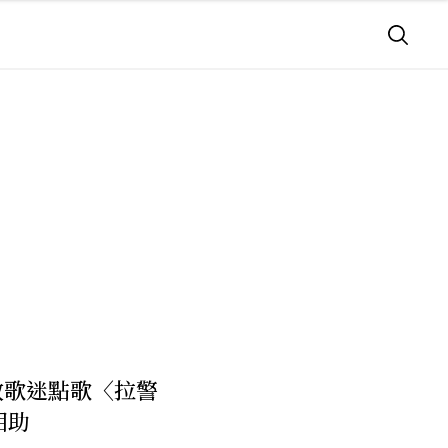
開放歌迷點歌〈拉警
相助