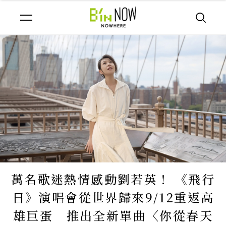
萬名歌迷熱情感動劉若英！ 《飛行
日》演唱會從世界歸來9/12重返高
雄巨蛋 推出全新單曲〈你從春天