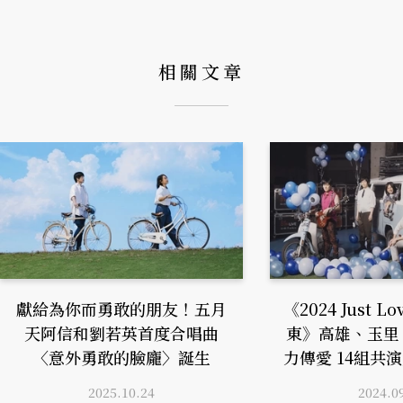
相關文章
獻給為你而勇敢的朋友！五月
《2024 Just L
天阿信和劉若英首度合唱曲
東》高雄、玉里
〈意外勇敢的臉龐〉誕生
力傳愛 14組共
2025.10.24
2024.0