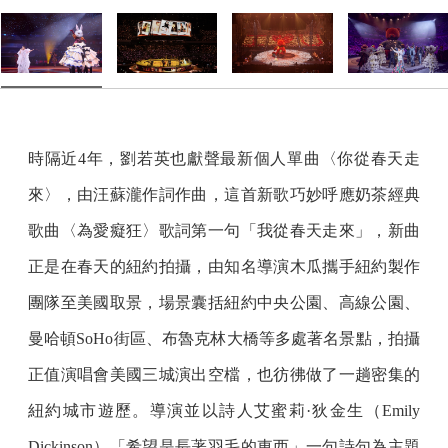
時隔近4年，劉若英也獻聲最新個人單曲〈你從春天走
來〉，由汪蘇瀧作詞作曲，這首新歌巧妙呼應奶茶經典
歌曲〈為愛癡狂〉歌詞第一句「我從春天走來」，新曲
正是在春天的紐約拍攝，由知名導演木瓜攜手紐約製作
團隊至美國取景，場景囊括紐約中央公園、高線公園、
曼哈頓SoHo街區、布魯克林大橋等多處著名景點，拍攝
正值演唱會美國三城演出空檔，也彷彿做了一趟密集的
紐約城市遊歷。導演並以詩人艾蜜莉·狄金生（Emily
Dickinson）「希望是長著羽毛的東西」一句詩句為主題