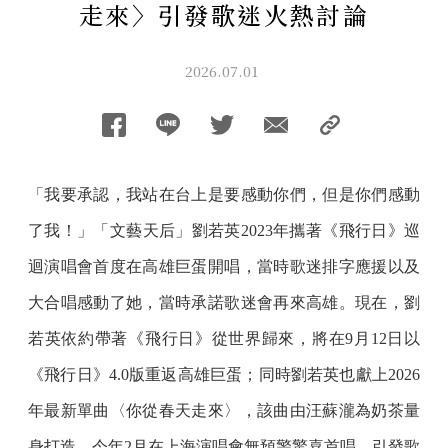
走來〉引發歌迷火熱討論
2026.07.01
「我要承認，我站在台上是要感動你們，但是你們感動
了我！」「文藝天后」劉若英2023年攜著《飛行日》巡
迴演唱會首度在高雄巨蛋開唱，當時歌迷排字應援以及
大合唱感動了她，當時承諾歌迷會再來高雄。現在，劉
若英依約帶著《飛行日》從世界歸來，將在9月12日以
《飛行日》4.0版重返高雄巨蛋；同時劉若英也獻上2026
年最新單曲〈你從春天走來〉，該曲由汪蘇瀧為奶茶量
身打造，今年2月在上海演唱會無預警驚喜首唱，引發歌