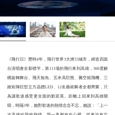
《飛行日》歷時4年，飛行世界3大洲53城市，締造四面
台演唱會全新標竿，第111場的飛行來到高雄，360度解
構旋轉舞台、飛天鯨魚、五米高巨熊、騰空紙飛機、三
維矩陣巨型立方晶體LED、12名藝術舞者全都齊聚，只
為讓歌迷感受更全面的劉若英。距離上回來到高雄開
唱，時隔3年，她對歌迷的熱情念念不忘，她說：「上一
次高雄給我的熱情，我一直都放在心裡，從來沒有忘