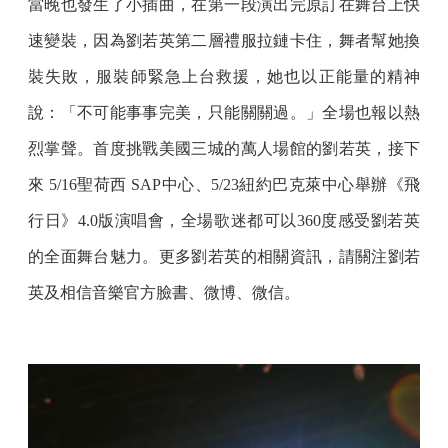
當晚也發生了小插曲，在第一段演出完原訂在舞台上快
速變裝，因為劉若英第二層禮服拉鏈卡住，舞者幫她換
裝失敗，服裝師緊急上台救援，她也以正能量的精神
說：「不可能事事完美，只能關關過。」全場也報以熱
烈掌聲。首度挑戰美國三城的萬人場館的劉若英，接下
來 5/16聖荷西 SAP中心、5/23紐約巴克萊中心舉辦《飛
行日》4.0版演唱會，全場歌迷都可以360度感受劉若英
的全面舞台魅力。更多劉若英的相關資訊，請關注劉若
英及相信音樂官方臉書、微博、微信。