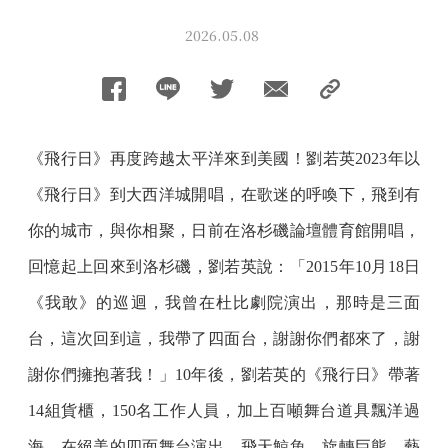
2026.05.08
《飛行日》再度跨越太平洋來到美國！劉若英2023年以
《飛行日》到大西洋城開唱，在歌迷的呼喚下，飛到有
你的城市，與你相聚，日前在洛杉磯論壇體育館開唱，
回憶起上回來到洛杉磯，劉若英說：「2015年10月18日
《我敢》的巡迴，我曾在杜比劇院演出，那時是三面
台，這次回到這，我帶了四面台，謝謝你們都來了，謝
謝你們擁抱著我！」10年後，劉若英的《飛行日》帶著
14組貨櫃，150名工作人員，加上百噸舞台道具飄洋過
海，在絕美的四面舞台演出，飛天鯨魚、旋轉巨熊、藝