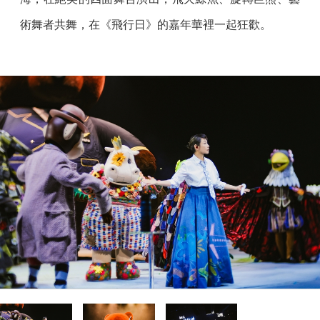
術舞者共舞，在《飛行日》的嘉年華裡一起狂歡。