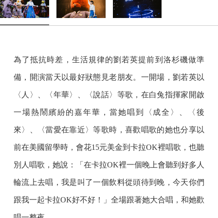
為了抵抗時差，生活規律的劉若英提前到洛杉磯做準
備，開演當天以最好狀態見老朋友。一開場，劉若英以
〈人〉、〈年華〉、〈說話〉等歌，在白兔指揮家開啟
一場熱鬧繽紛的嘉年華，當她唱到〈成全〉、〈後
來〉、〈當愛在靠近〉等歌時，喜歡唱歌的她也分享以
前在美國留學時，會花15元美金到卡拉OK裡唱歌，也聽
別人唱歌，她說：「在卡拉OK裡一個晚上會聽到好多人
輪流上去唱，我是叫了一個飲料從頭待到晚，今天你們
跟我一起卡拉OK好不好！」全場跟著她大合唱，和她歡
唱一整夜。