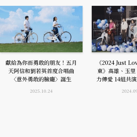
獻給為你而勇敢的朋友！五月
《2024 Just L
天阿信和劉若英首度合唱曲
東》高雄、玉里
〈意外勇敢的臉龐〉誕生
力傳愛 14組共
2025.10.24
2024.0