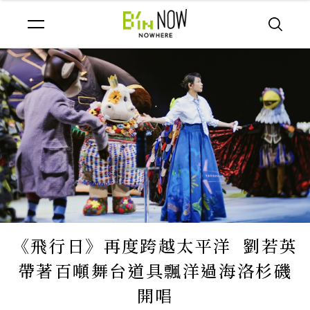
《飛行日》再度跨越太平洋 劉若英
帶著百噸舞台道具飄洋過海洛杉磯
開唱