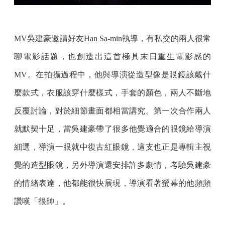
MV吳建豪邀請好友Han Sa-min執導，有私交的兩人很常
聊電影話題，也創造出這首極具末日重生電影感的
MV。在拍攝過程中，他與導演從造型像是眼鏡該戴什
麼款式，衣服該穿什麼樣式，手套的顏色，兩人不斷地
反覆討論，對於細節畫面都相當講究。第一次合作兩人
就默契十足，當吳建豪帶了很多他覺適合的眼鏡給導演
細選，導演一眼就中復古紅眼鏡，這支也正是專輯主視
覺的造型眼鏡，另外導演還安排許多劇情，考驗吳建豪
的情緒表達，他都能很快展現，導演看著螢幕的他頻頻
讚嘆「很帥」。