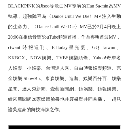
BLACKPINK的Jisoo等歌曲MV導演的Han Sa-min為MV
執導，超強陣容為〈Dance Until We Die〉MV注入生動
的生命力。〈Dance Until We Die〉MV已於2月4日晚上
20:00在相信音樂YouTube頻道首播，作為專輯首波MV，
ctwant 時報週刊、ETtoday星光雲、GQ Taiwan、
KKBOX、NOW娛樂、TVBS娛樂頭條、Yahoo!奇摩名
人娛樂、小娛樂、台灣達人秀、自由時報娛樂頻道、完
全娛樂 ShowBiz、東森娛樂、造咖、娛樂百分百、娛樂
星聞、達人秀新聞、壹蘋新聞網、鏡娛樂、鏡報娛樂、
緯來新聞網20家媒體臉書也共襄盛舉共同首播，一起見
證吳建豪的舞技淬煉之作。