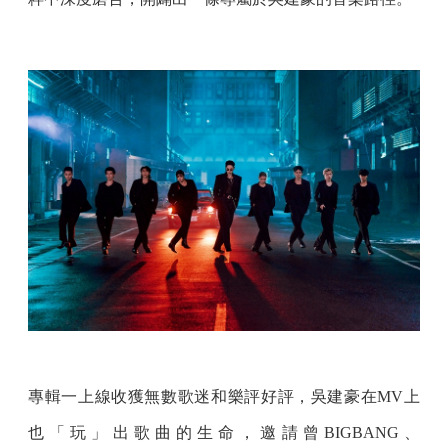
專輯一上線收獲無數歌迷和樂評好評，吳建豪在MV上
也「玩」出歌曲的生命，邀請曾BIGBANG、