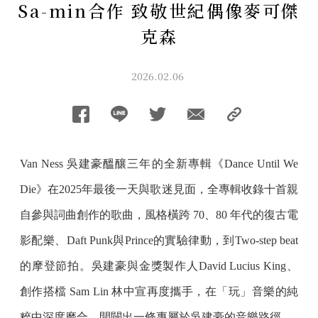
Sa-min合作 致敬世紀偶像麥可傑
克森
2026.02.06
Van Ness 吳建豪醞釀三年的全新專輯《Dance Until We
Die》在2025年最後一天與歌迷見面，全專輯收錄十首親
自參與詞曲創作的歌曲，風格橫跨 70、80 年代的復古電
影配樂、Daft Punk與Prince的實驗律動，到Two-step beat
的摩登節拍。吳建豪與金獎製作人David Lucius King、
創作搭檔 Sam Lin 林中宣再度攜手，在「玩」音樂的純
粹中深度磨合，開闢出一條專屬於吳建豪的音樂路徑。