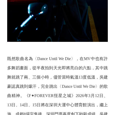
既然歌曲名為〈Dance Until We Die〉，在MV中也有許
多舞蹈畫面，從半夜拍到天光即將亮白的六點，其中跳
舞就跳了兩、三個小時，儘管當時氣溫13度低溫，吳建
豪認真跳到爆汗，完全跳出〈Dance Until We Die〉的歌
曲精神。《F✦FOREVER恆星之城》2026年3月12日、
13日、14日、15日將在深圳大運中心體育館演出，繼上
海、成都8場完售後，深圳門票再度創下秒殺成績，吳建