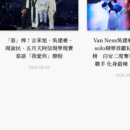
「泰」棒！言承旭、吳建豪、
Van Ness
周渝民、五月天阿信現學現賣
solo精華首獻
泰語「我愛你」撩粉
榜 白安二度奪
歌手 化身最辣「
2026.08.04
2026.0