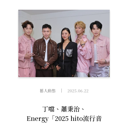
白曲〈520〉
藝人動態
2025.06.22
丁噹、蕭秉治、
Energy「2025 hito流行音
樂獎」共得9獎 獲獎豐碩音