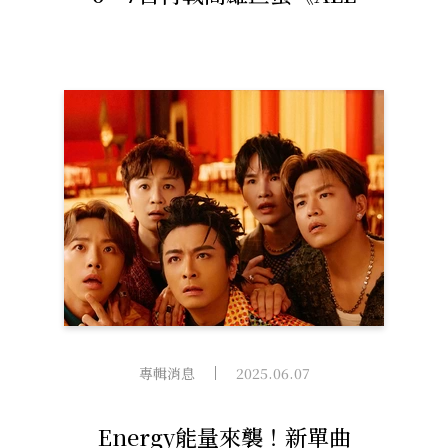
IN 全面進擊》演唱會 打造
旗艦環場舞台、橫空飛天感
官更震撼
專輯消息
2025.06.07
Energy能量來襲！新單曲