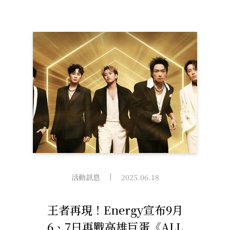
樂魅力即將襲捲北高5蛋
活動訊息
2025.06.18
王者再現！Energy宣布9月
6、7日再戰高雄巨蛋《ALL