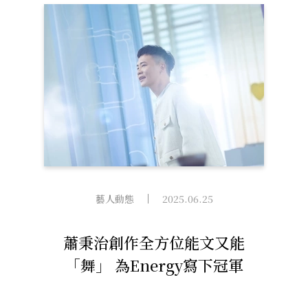
藝人動態
2025.06.25
蕭秉治創作全方位能文又能
「舞」 為Energy寫下冠軍
曲〈馬上去〉又寫下浪漫告