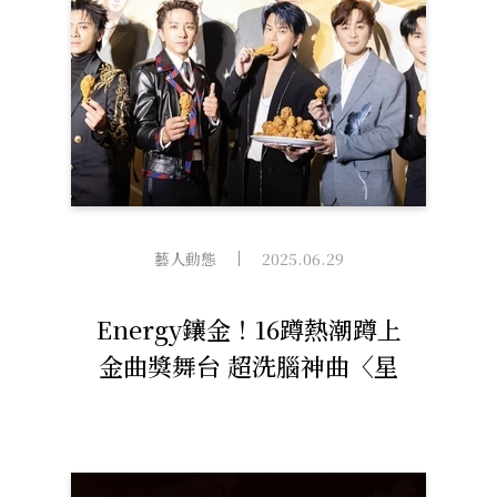
藝人動態
2025.06.29
Energy鑲金！16蹲熱潮蹲上
金曲獎舞台 超洗腦神曲〈星
期五晚上〉奪「年度歌曲
獎」