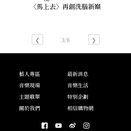
〈馬上去〉再創洗腦新巔
峰 「馬上舞」再掀挑戰潮
❮
3/8
❯
藝人專區
最新消息
音樂現場
音樂生活
主題歌單
特別企劃
關於我們
相信購物網