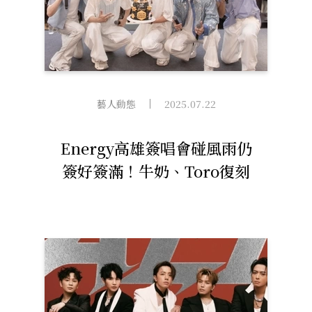
藝人動態
2025.07.22
Energy高雄簽唱會碰風雨仍
簽好簽滿！牛奶、Toro復刻
〈愛失控〉MV 打巴掌、擁
吻全都來