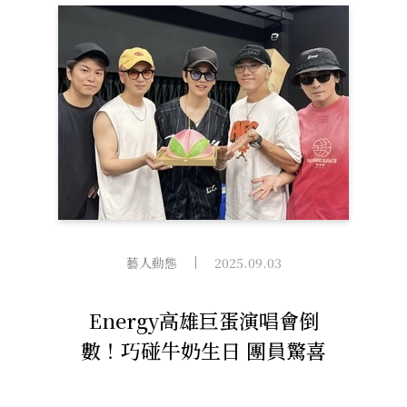
環、超能六角形震撼來襲！
藝人動態
2025.09.03
Energy高雄巨蛋演唱會倒
數！巧碰牛奶生日 團員驚喜
送上「大壽桃」祝賀