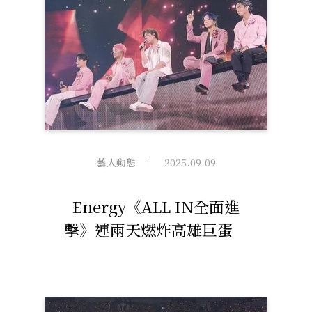
藝人動態
2025.09.09
Energy《ALL IN全面進
擊》連兩天燃炸高雄巨蛋
王心凌驚喜登場！甜蜜合唱
〈愛你〉甜喊各位一聲
「哥」