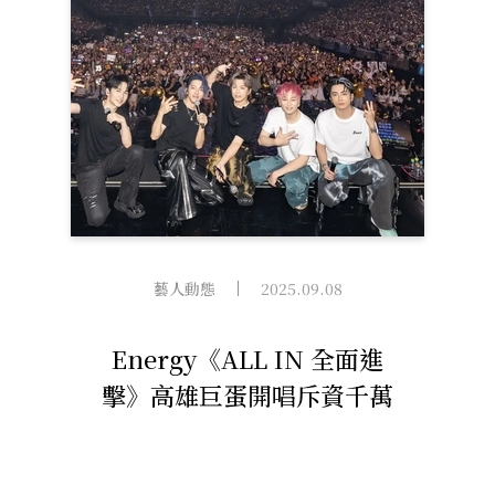
藝人動態
2025.09.08
Energy《ALL IN 全面進
擊》高雄巨蛋開唱斥資千萬
全新製作 橫空穿越舞台、
巨型銀色戰馬、能量驅動光