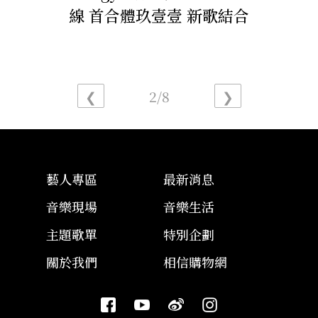
線 首合體玖壹壹 新歌結合
EDM、越南鼓超洗腦登場
❮
2/8
❯
藝人專區
最新消息
音樂現場
音樂生活
主題歌單
特別企劃
關於我們
相信購物網