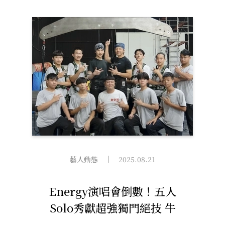
藝人動態
2025.08.21
Energy演唱會倒數！五人
Solo秀獻超強獨門絕技 牛
奶、坤達登4層樓高挑戰高空